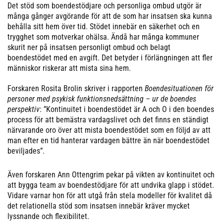
Det stöd som boendestödjare och personliga ombud utgör är
många gånger avgörande för att de som har insatsen ska kunna
behålla sitt hem över tid. Stödet innebär en säkerhet och en
trygghet som motverkar ohälsa. Ändå har många kommuner
skurit ner på insatsen personligt ombud och belagt
boendestödet med en avgift. Det betyder i förlängningen att fler
människor riskerar att mista sina hem.
Forskaren Rosita Brolin skriver i rapporten
Boendesituationen för
personer med psykisk funktionsnedsättning – ur de boendes
perspektiv
: ”Kontinuitet i boendestödet är A och O i den boendes
process för att bemästra vardagslivet och det finns en ständigt
närvarande oro över att mista boendestödet som en följd av att
man efter en tid hanterar vardagen bättre än när boendestödet
beviljades”.
Även forskaren Ann Ottengrim pekar på vikten av kontinuitet och
att bygga team av boendestödjare för att undvika glapp i stödet.
Vidare varnar hon för att utgå från stela modeller för kvalitet då
det relationella stöd som insatsen innebär kräver mycket
lyssnande och flexibilitet.