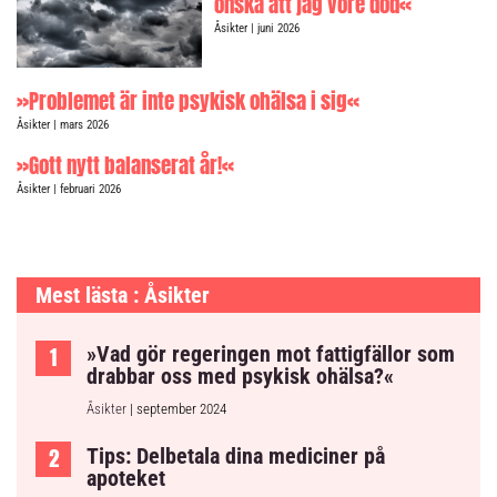
önska att jag vore död«
Åsikter
| juni 2026
»Problemet är inte psykisk ohälsa i sig«
Åsikter
| mars 2026
»Gott nytt balanserat år!«
Åsikter
| februari 2026
Mest lästa : Åsikter
»Vad gör regeringen mot fattigfällor som
drabbar oss med psykisk ohälsa?«
Åsikter
| september 2024
Tips: Delbetala dina mediciner på
apoteket