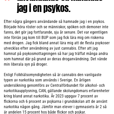
jag i en psykos.
Efter några gångers användande så hamnade jag i en psykos.
Började höra röster och se människor, spöken och demoner inte
fanns, det gör jag fortfarande, sju år senare. Det var egentligen
inte förrän jag kom till BUP som jag fick lära mig om riskerna
med drogen. Jag fick bland annat lära mig att de flesta psykoser
utvecklas efter användning av just cannabis. Efter att jag
hamnat på psykosmottagningen så har jag träffat många andra
som hamnat där på grund av deras droganvändning. Det vände
min liberala syn på droger.
Enligt Folkhälsomyndigheten så är cannabis den vanligaste
typen av narkotika som används i Sverige. En årligen
undersökning genomförs av Centralförbundet för alkohol- och
narkotikaupplysning, CAN, gällande skolungdomars erfarenheter
kring bland annat narkotika. År 2023 uppgav 7 procent av
flickorna och 6 procent av pojkarna i grundskolan att de använt
narkotika någon gång. Jämför man elever i gymnasiets år 2 så
är andelen 15 procent hos både flickor och pojkar.