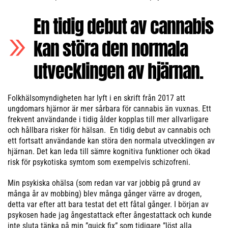
En tidig debut av cannabis
kan störa den normala
utvecklingen av hjärnan.
Folkhälsomyndigheten har lyft i en skrift från 2017 att
ungdomars hjärnor är mer sårbara för cannabis än vuxnas. Ett
frekvent användande i tidig ålder kopplas till mer allvarligare
och hållbara risker för hälsan. En tidig debut av cannabis och
ett fortsatt användande kan störa den normala utvecklingen av
hjärnan. Det kan leda till sämre kognitiva funktioner och ökad
risk för psykotiska symtom som exempelvis schizofreni.
Min psykiska ohälsa (som redan var var jobbig på grund av
många år av mobbing) blev många gånger värre av drogen,
detta var efter att bara testat det ett fåtal gånger. I början av
psykosen hade jag ångestattack efter ångestattack och kunde
inte sluta tänka på min ”quick fix” som tidigare ”löst alla