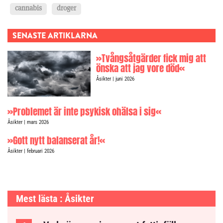
cannabis
droger
SENASTE ARTIKLARNA
»Tvångsåtgärder fick mig att
önska att jag vore död«
Åsikter
| juni 2026
»Problemet är inte psykisk ohälsa i sig«
Åsikter
| mars 2026
»Gott nytt balanserat år!«
Åsikter
| februari 2026
Mest lästa : Åsikter