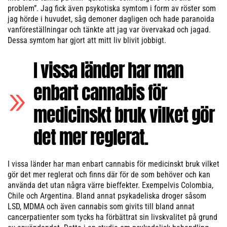
problem”. Jag fick även psykotiska symtom i form av röster som
jag hörde i huvudet, såg demoner dagligen och hade paranoida
vanföreställningar och tänkte att jag var övervakad och jagad.
Dessa symtom har gjort att mitt liv blivit jobbigt.
I vissa länder har man
enbart cannabis för
medicinskt bruk vilket gör
det mer reglerat.
I vissa länder har man enbart cannabis för medicinskt bruk vilket
gör det mer reglerat och finns där för de som behöver och kan
använda det utan några värre bieffekter. Exempelvis Colombia,
Chile och Argentina. Bland annat psykadeliska droger såsom
LSD, MDMA och även cannabis som givits till bland annat
cancerpatienter som tycks ha förbättrat sin livskvalitet på grund