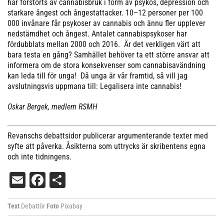
har förstörts av cannabisbruk i form av psykos, depression och
starkare ångest och ångestattacker. 10–12 personer per 100
000 invånare får psykoser av cannabis och ännu fler upplever
nedstämdhet och ångest. Antalet cannabispsykoser har
fördubblats mellan 2000 och 2016. Är det verkligen värt att
bara testa en gång? Samhället behöver ta ett större ansvar att
informera om de stora konsekvenser som cannabisavändning
kan leda till för unga! Då unga är vår framtid, så vill jag
avslutningsvis uppmana till: Legalisera inte cannabis!
Oskar Bergek, medlem RSMH
Revanschs debattsidor publicerar argumenterande texter med
syfte att påverka. Åsikterna som uttrycks är skribentens egna
och inte tidningens.
Email
Facebook
Dela
Text
Debattör
Foto
Pixabay