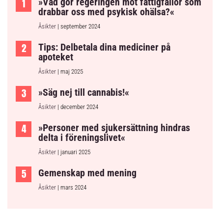
»Vad gör regeringen mot fattigfällor som
drabbar oss med psykisk ohälsa?«
Åsikter
| september 2024
Tips: Delbetala dina mediciner på
apoteket
Åsikter
| maj 2025
»Säg nej till cannabis!«
Åsikter
| december 2024
»Personer med sjukersättning hindras
delta i föreningslivet«
Åsikter
| januari 2025
Gemenskap med mening
Åsikter
| mars 2024