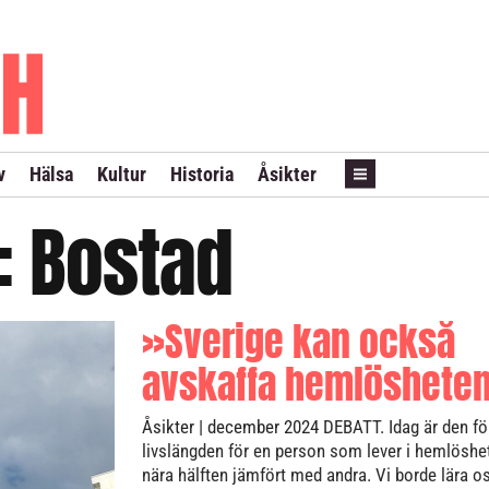
PRENUMERERA
ANNONSERA
LÖPSEDEL REVANS
v
Hälsa
Kultur
Historia
Åsikter
t:
Bostad
»Sverige kan också
avskaffa hemlöshete
Åsikter
| december 2024
DEBATT. Idag är den f
livslängden för en person som lever i hemlöshet
nära hälften jämfört med andra. Vi borde lära o