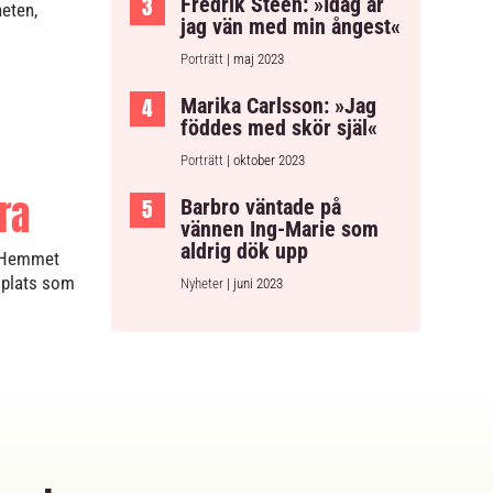
Fredrik Steen: »Idag är
heten,
jag vän med min ångest«
Porträtt
| maj 2023
Marika Carlsson: »Jag
föddes med skör själ«
Porträtt
| oktober 2023
ra
Barbro väntade på
vännen Ing-Marie som
aldrig dök upp
. Hemmet
n plats som
Nyheter
| juni 2023