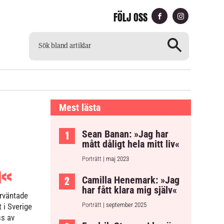
FÖLJ OSS
CH
TILLGÄNGLIG TIDNING
Mest lästa
Sean Banan: »Jag har
mått dåligt hela mitt liv«
Porträtt
| maj 2023
n«
Camilla Henemark: »Jag
har fått klara mig själv«
örväntade
Porträtt
| september 2025
 i Sverige
ss av