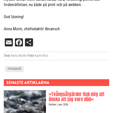
livsberättelser, nu både på print och på webben.
God läsning!
Anna Morin, chefredaktör Revansch
Email
Facebook
Dela
Text
Anna Morin
Foto
Karin Boo
revansch
SENASTE ARTIKLARNA
»Tvångsåtgärder fick mig att
önska att jag vore död«
Åsikter
| juni 2026