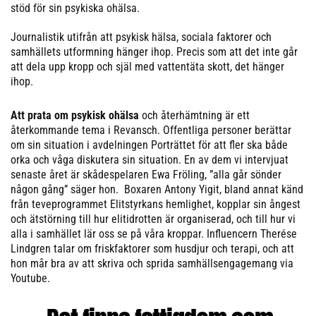
stöd för sin psykiska ohälsa.
Journalistik utifrån att psykisk hälsa, sociala faktorer och
samhällets utformning hänger ihop. Precis som att det inte går
att dela upp kropp och själ med vattentäta skott, det hänger
ihop.
Att prata om psykisk ohälsa
och återhämtning är ett
återkommande tema i Revansch. Offentliga personer berättar
om sin situation i avdelningen Porträttet för att fler ska både
orka och våga diskutera sin situation. En av dem vi intervjuat
senaste året är skådespelaren Ewa Fröling, ”alla går sönder
någon gång” säger hon. Boxaren Antony Yigit, bland annat känd
från teveprogrammet Elitstyrkans hemlighet, kopplar sin ångest
och ätstörning till hur elitidrotten är organiserad, och till hur vi
alla i samhället lär oss se på våra kroppar. Influencern Therése
Lindgren talar om friskfaktorer som husdjur och terapi, och att
hon mår bra av att skriva och sprida samhällsengagemang via
Youtube.