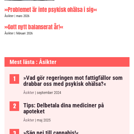
»Problemet är inte psykisk ohälsa i sig«
Åsikter
| mars 2026
»Gott nytt balanserat år!«
Åsikter
| februari 2026
Mest lästa : Åsikter
»Vad gör regeringen mot fattigfällor som
drabbar oss med psykisk ohälsa?«
Åsikter
| september 2024
Tips: Delbetala dina mediciner på
apoteket
Åsikter
| maj 2025
»Säg nej till cannabis!«