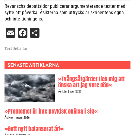
Revanschs debattsidor publicerar argumenterande texter med
syfte att påverka. Åsikterna som uttrycks är skribentens egna
och inte tidningens.
Email
Facebook
Dela
Text
Debattör
SENASTE ARTIKLARNA
»Tvångsåtgärder fick mig att
önska att jag vore död«
Åsikter
| juni 2026
»Problemet är inte psykisk ohälsa i sig«
Åsikter
| mars 2026
»Gott nytt balanserat år!«