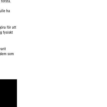
 förstå.
ulle ha
öra för att
g fysiskt
arit
l dem som