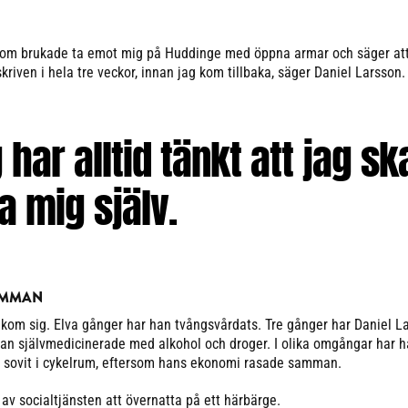
re som brukade ta emot mig på Huddinge med öppna armar och säger at
skriven i hela tre veckor, innan jag kom tillbaka, säger Daniel Larsson.
 har alltid tänkt att jag sk
a mig själv.
AMMAN
akom sig. Elva gånger har han tvångsvårdats. Tre gånger har Daniel L
 han självmedicinerade med alkohol och droger. I olika omgångar har 
 sovit i cykelrum, eftersom hans ekonomi rasade samman.
av socialtjänsten att övernatta på ett härbärge.