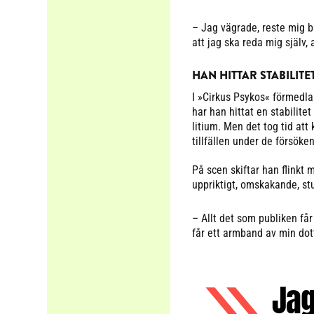
– Jag vägrade, reste mig ba
att jag ska reda mig själv,
HAN HITTAR STABILITE
I »Cirkus Psykos« förmedla
har han hittat en stabilitet
litium. Men det tog tid att
tillfällen under de försöke
På scen skiftar han flinkt m
uppriktigt, omskakande, st
– Allt det som publiken får
får ett armband av min dot
Jag