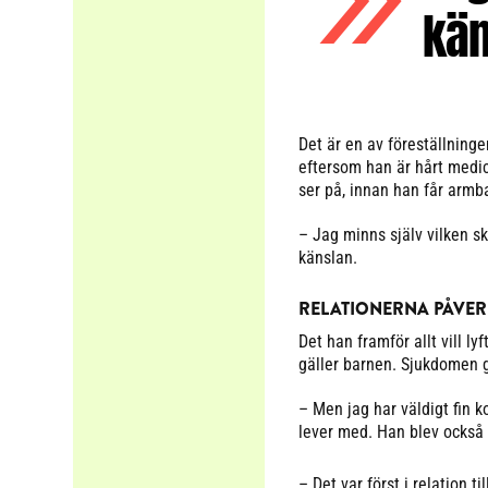
kän
Det är en av föreställning
eftersom han är hårt medic
ser på, innan han får armb
– Jag minns själv vilken sk
känslan.
RELATIONERNA PÅVE
Det han framför allt vill ly
gäller barnen. Sjukdomen g
– Men jag har väldigt fin 
lever med. Han blev också e
– Det var först i relation