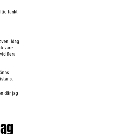
ltid tänkt
oven. Idag
ck vare
vid flera
känns
istans.
en där jag
jag