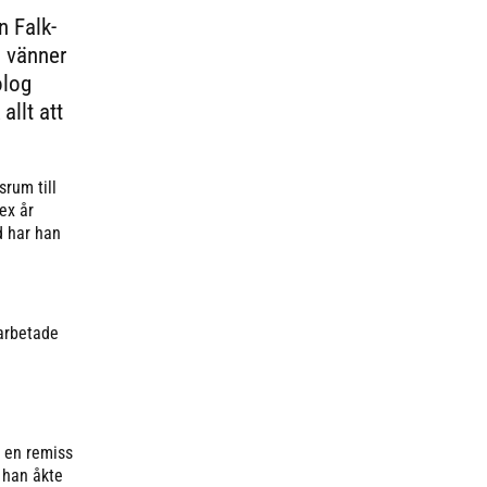
 Falk-
a vänner
olog
llt att
rum till
ex år
d har han
 arbetade
k en remiss
 han åkte