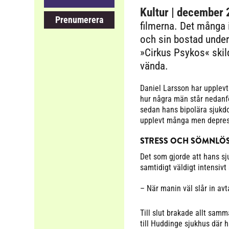
Kultur
| december 
Prenumerera
filmerna. Det många in
och sin bostad under
»Cirkus Psykos« skil
vända.
Daniel Larsson har upplevt
hur några män står nedanf
sedan hans bipolära sjukdom
upplevt många men depress
STRESS OCH SÖMNLÖ
Det som gjorde att hans sj
samtidigt väldigt intensivt
– När manin väl slår in avt
Till slut brakade allt samm
till Huddinge sjukhus där 