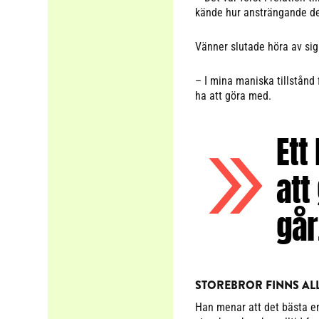
kände hur ansträngande de
Vänner slutade höra av sig
– I mina maniska tillstånd f
ha att göra med.
Ett
att
går
STOREBROR FINNS AL
Han menar att det bästa en