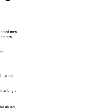
handled men
 dottern
den
st när det
inte längre
var då jag