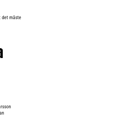
t det måste
a
arsson
han