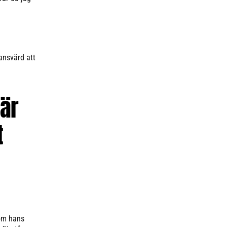
tansvärd att
 är
t
Som hans