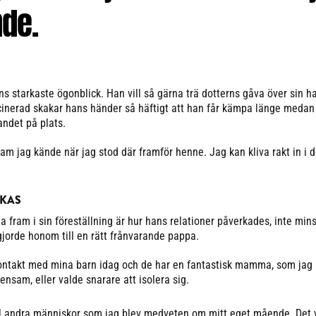
de.
ens starkaste ögonblick. Han vill så gärna trä dotterns gåva över sin 
inerad skakar hans händer så häftigt att han får kämpa länge medan
andet på plats.
am jag kände när jag stod där framför henne. Jag kan kliva rakt in i 
RKAS
fta fram i sin föreställning är hur hans relationer påverkades, inte min
jorde honom till en rätt frånvarande pappa.
kontakt med mina barn idag och de har en fantastisk mamma, som jag 
nsam, eller valde snarare att isolera sig.
 till andra människor som jag blev medveten om mitt eget mående. Det 