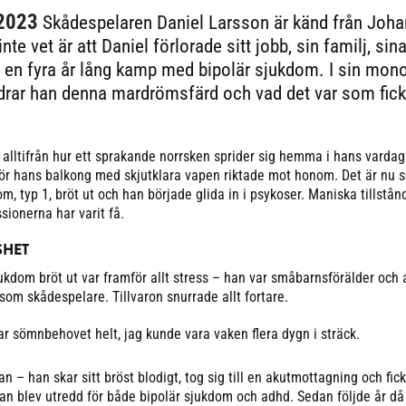
2023
Skådespelaren Daniel Larsson är känd från Johan
te vet är att Daniel förlorade sitt jobb, sin familj, sin
 en fyra år lång kamp med bipolär sjukdom. I sin mon
drar han denna mardrömsfärd och vad det var som fick a
 alltifrån hur ett sprakande norrsken sprider sig hemma i hans vardags
ör hans balkong med skjutklara vapen riktade mot honom. Det är nu s
, typ 1, bröt ut och han började glida in i psykoser. Maniska tillstån
ionerna har varit få.
SHET
ukdom bröt ut var framför allt stress – han var småbarnsförälder och
 som skådespelare. Tillvaron snurrade allt fortare.
ar sömnbehovet helt, jag kunde vara vaken flera dygn i sträck.
an – han skar sitt bröst blodigt, tog sig till en akutmottagning och fic
han blev utredd för både bipolär sjukdom och adhd. Sedan följde år då