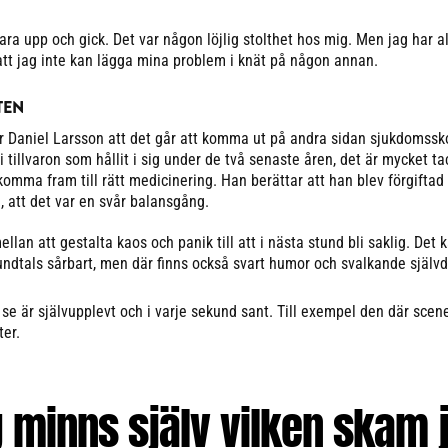
ra upp och gick. Det var någon löjlig stolthet hos mig. Men jag har al
 att jag inte kan lägga mina problem i knät på någon annan.
TEN
r Daniel Larsson att det går att komma ut på andra sidan sjukdomssk
 i tillvaron som hållit i sig under de två senaste åren, det är mycket ta
 komma fram till rätt medicinering. Han berättar att han blev förgiftad 
n, att det var en svår balansgång.
ellan att gestalta kaos och panik till att i nästa stund bli saklig. Det 
undtals sårbart, men där finns också svart humor och svalkande självd
 se är självupplevt och i varje sekund sant. Till exempel den där scen
ter.
 minns själv vilken skam 