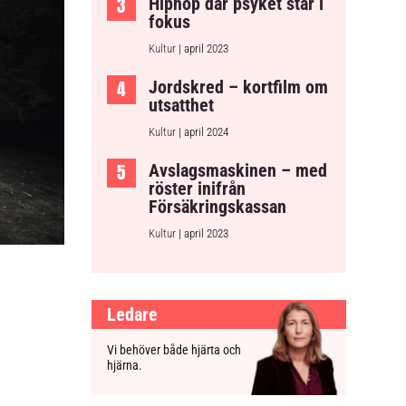
Hiphop där psyket står i
fokus
Kultur
| april 2023
Jordskred – kortfilm om
utsatthet
Kultur
| april 2024
Avslagsmaskinen – med
röster inifrån
Försäkringskassan
Kultur
| april 2023
Ledare
Vi behöver både hjärta och
hjärna.