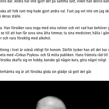
nnits där. Andra har inte gjort det på samma sätt, vilket han delvis kan
ka att folk runt mig hade gjort andra val. Fast jag vet inte om jag sk
i deras ställe.
a. Han försöker vara noga med sina rutiner och vet vad han behöver g
se till att han får sova sina åtta timmar, ta sina mediciner, hålla i gån
r och vara försiktig med alkohol.
ning i livet är också viktigt för honom. Därför tycker han att det har v
rbeta med »Cirkus Psykos« och få möta publiken. Hans främsta råd til
försöka skaffa sig en hobby, kanske gå någon kurs, göra något roligt.
återhämta sig är att försöka göda sin glädje så gott det går.