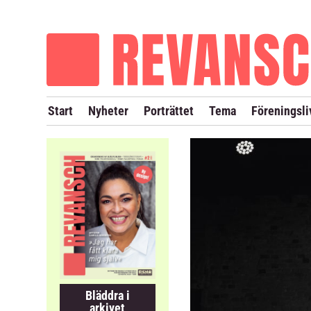
OM REVANSCH
TIDIGARE NUMMER
Start
Nyheter
Porträttet
Tema
Föreningsli
Bläddra i
arkivet