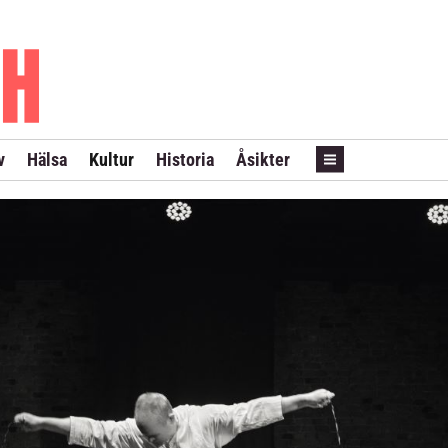
PRENUMERERA
ANNONSERA
LÖPSEDEL REVANS
v
Hälsa
Kultur
Historia
Åsikter