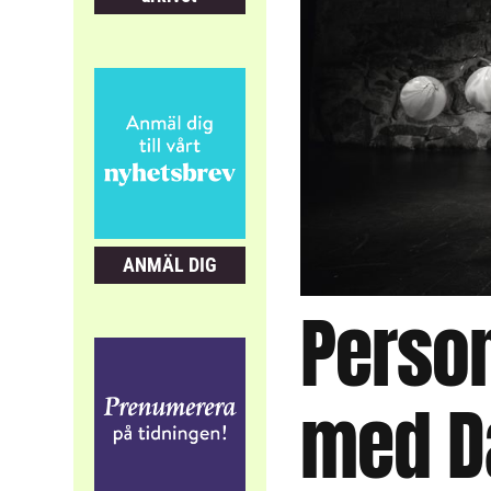
ANMÄL DIG
Perso
med D