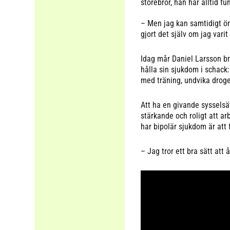
storebror, han har alltid fu
– Men jag kan samtidigt öns
gjort det själv om jag varit 
Idag mår Daniel Larsson br
hålla sin sjukdom i schack: 
med träning, undvika droge
Att ha en givande sysselsätt
stärkande och roligt att a
har bipolär sjukdom är att 
– Jag tror ett bra sätt att 