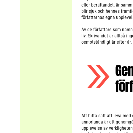
eller berättandet, är samm
blir sjuk och hennes framti
författarnas egna upplevels
Av de författare som nämns 
liv. Skrivandet är alltså i
oemotståndligt år efter år.
Gen
för
Att hitta sätt att leva med 
annorlunda är ett genomgåe
upplevelse av verkligheten 