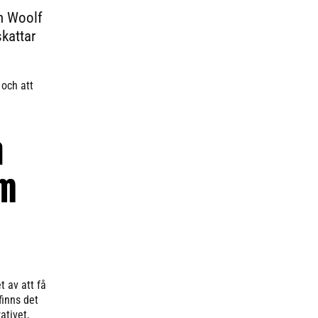
n Woolf
skattar
 och att
a
om
 av att få
finns det
ativet,