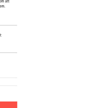
om att
dem.
t: