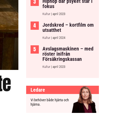
Hiphop där psyket står i
fokus
Kultur
| april 2023
Jordskred – kortfilm om
utsatthet
Kultur
| april 2024
Avslagsmaskinen – med
röster inifrån
Försäkringskassan
Kultur
| april 2023
te
Ledare
Vi behöver både hjärta och
hjärna.