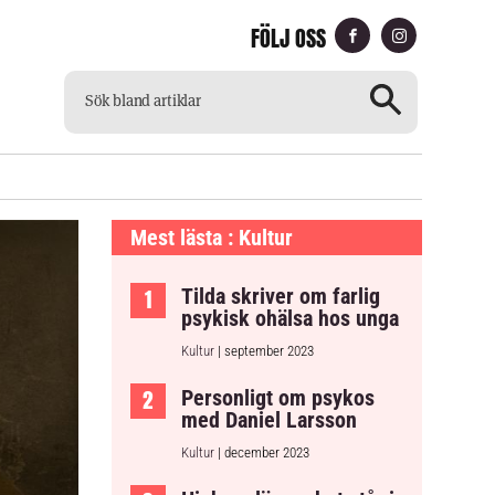
FÖLJ OSS
CH
TILLGÄNGLIG TIDNING
Mest lästa : Kultur
Tilda skriver om farlig
psykisk ohälsa hos unga
Kultur
| september 2023
Personligt om psykos
med Daniel Larsson
Kultur
| december 2023