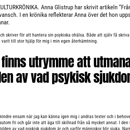
ULTURKRÖNIKA. Anna Glistrup har skrivit artikeln ”Frå
vansch. I en krönika reflekterar Anna över det hon upp
nar.
ch skriver för att hantera sin psykiska ohälsa. Både att själv få skriva
varit till stor hjälp för mig i min egen återhämtning.
 finns utrymme att utman
den av vad psykisk sjukd
mindre ensam när jag kan känna igen mig i andras texter och i behovet
utom fri och går inte att äga till skillnad från så mycket annat. I den 
lden av vad psykisk sjukdom är och varför människor blir sjuka. Narr