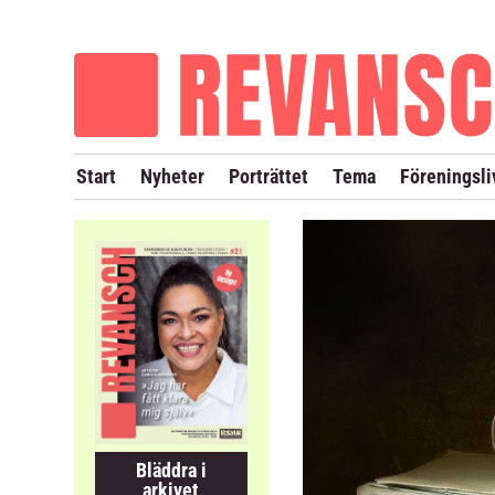
OM REVANSCH
TIDIGARE NUMMER
Start
Nyheter
Porträttet
Tema
Föreningsli
Bläddra i
arkivet