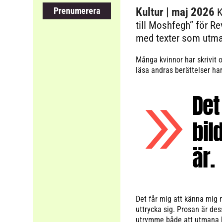
Prenumerera
Kultur
| maj 2026
K
till Moshfegh” för Re
med texter som utma
Många kvinnor har skrivit o
läsa andras berättelser har 
Det
bil
är.
Det får mig att känna mig 
uttrycka sig. Prosan är dess
utrymme både att utmana bi