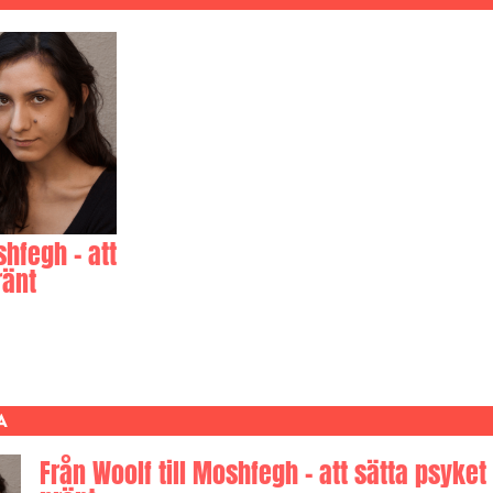
shfegh – att
ränt
A
Från Woolf till Moshfegh – att sätta psyket