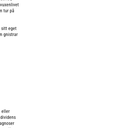
 vuxenlivet
n tur på
 sitt eget
m gnistrar
 eller
ndividens
iagnoser