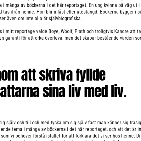
a i många av böckerna i det här reportaget. En ung kvinna på väg ut i
d tas ifrån henne. Hon blir inlåst eller utestängd. Böckerna bygger i si
er även om inte alla är självbiografiska.
i mitt reportage valde Boye, Woolf, Plath och troligtvis Kandre att ta
ngen garanti för att orka överleva, men det skapar bestående värden so
om att skriva fyllde
fattarna sina liv med liv.
sig själv och till och med tycka om sig själv fast man känner sig trasig
nde tema i många av böckerna i det här reportaget, och att det är i
som vi behöver förstå istället för att förklara det vi ser hos henne. D