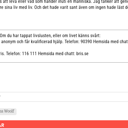
ns att leva eller vad som händer inuti en människa. Jag tänker att gen
are sina liv med liv. Och det hade varit sant även om ingen hade läst 
Om du har tappat livslusten, eller om livet känns svårt:
r anonym och får kvalificerad hjälp. Telefon: 90390 Hemsida med chat
ris. Telefon: 116 111 Hemsida med chatt: bris.se
ok
y
na Woolf
AR