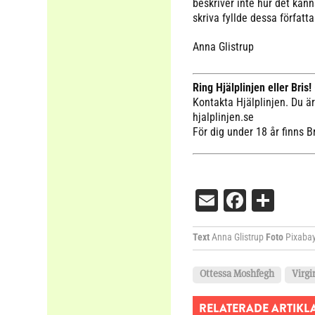
beskriver inte hur det kän
skriva fyllde dessa författ
Anna Glistrup
Ring Hjälplinjen eller Bris!
Kontakta Hjälplinjen. Du ä
hjalplinjen.se
För dig under 18 år finns B
Email
Facebo
Dela
Text
Anna Glistrup
Foto
Pixaba
Ottessa Moshfegh
Virgi
RELATERADE ARTIKL