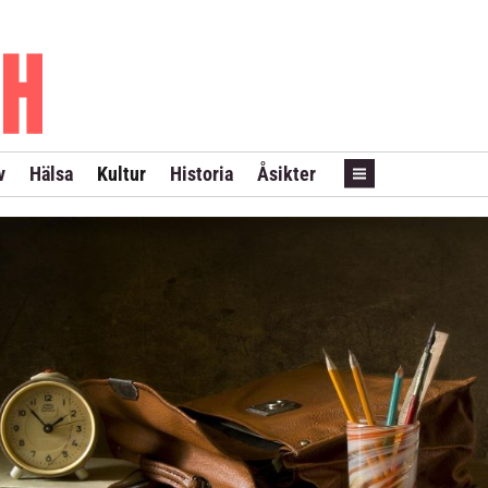
PRENUMERERA
ANNONSERA
LÖPSEDEL REVANS
v
Hälsa
Kultur
Historia
Åsikter