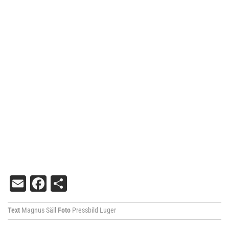
Email
Facebook
Dela
Text
Magnus Säll
Foto
Pressbild Luger