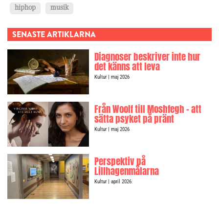
hiphop
musik
SENASTE ARTIKLARNA
Diagnoser beskriver inte hur
det känns att leva
Kultur
| maj 2026
Från Woolf till Moshfegh – att
sätta psyket på pränt
Kultur
| maj 2026
Perspektiv på
Lillhagenmålarna
Kultur
| april 2026