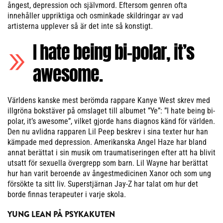
ångest, depression och självmord. Eftersom genren ofta
innehåller uppriktiga och osminkade skildringar av vad
artisterna upplever så är det inte så konstigt.
I hate being bi-polar, it’s
awesome.
Världens kanske mest berömda rappare Kanye West skrev med
illgröna bokstäver på omslaget till albumet ”Ye”: ”I hate being bi-
polar, it’s awesome”, vilket gjorde hans diagnos känd för världen.
Den nu avlidna rapparen Lil Peep beskrev i sina texter hur han
kämpade med depression. Amerikanska Angel Haze har bland
annat berättat i sin musik om traumatiseringen efter att ha blivit
utsatt för sexuella övergrepp som barn. Lil Wayne har berättat
hur han varit beroende av ångestmedicinen Xanor och som ung
försökte ta sitt liv. Superstjärnan Jay-Z har talat om hur det
borde finnas terapeuter i varje skola.
YUNG LEAN PÅ PSYKAKUTEN