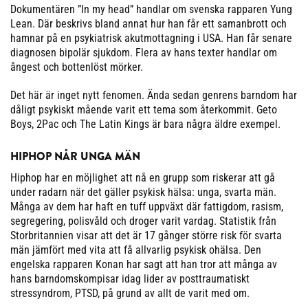
Dokumentären ”In my head” handlar om svenska rapparen Yung
Lean. Där beskrivs bland annat hur han får ett samanbrott och
hamnar på en psykiatrisk akutmottagning i USA. Han får senare
diagnosen bipolär sjukdom. Flera av hans texter handlar om
ångest och bottenlöst mörker.
Det här är inget nytt fenomen. Ända sedan genrens barndom har
dåligt psykiskt mående varit ett tema som återkommit. Geto
Boys, 2Pac och The Latin Kings är bara några äldre exempel.
HIPHOP NÅR UNGA MÄN
Hiphop har en möjlighet att nå en grupp som riskerar att gå
under radarn när det gäller psykisk hälsa: unga, svarta män.
Många av dem har haft en tuff uppväxt där fattigdom, rasism,
segregering, polisvåld och droger varit vardag. Statistik från
Storbritannien visar att det är 17 gånger större risk för svarta
män jämfört med vita att få allvarlig psykisk ohälsa. Den
engelska rapparen Konan har sagt att han tror att många av
hans barndomskompisar idag lider av posttraumatiskt
stressyndrom, PTSD, på grund av allt de varit med om.