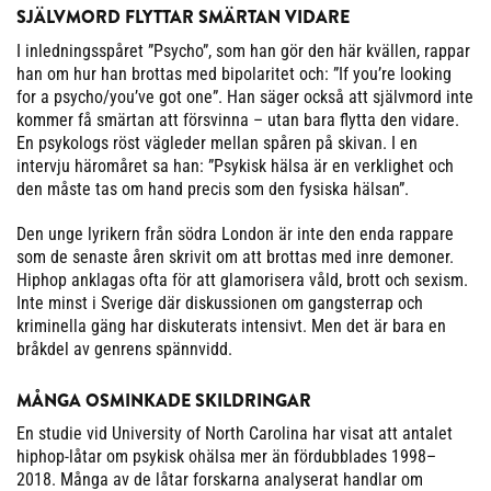
SJÄLVMORD FLYTTAR SMÄRTAN VIDARE
I inledningsspåret ”Psycho”, som han gör den här kvällen, rappar
han om hur han brottas med bipolaritet och: ”If you’re looking
for a psycho/you’ve got one”. Han säger också att självmord inte
kommer få smärtan att försvinna – utan bara flytta den vidare.
En psykologs röst vägleder mellan spåren på skivan. I en
intervju häromåret sa han: ”Psykisk hälsa är en verklighet och
den måste tas om hand precis som den fysiska hälsan”.
Den unge lyrikern från södra London är inte den enda rappare
som de senaste åren skrivit om att brottas med inre demoner.
Hiphop anklagas ofta för att glamorisera våld, brott och sexism.
Inte minst i Sverige där diskussionen om gangsterrap och
kriminella gäng har diskuterats intensivt. Men det är bara en
bråkdel av genrens spännvidd.
MÅNGA OSMINKADE SKILDRINGAR
En studie vid University of North Carolina har visat att antalet
hiphop-låtar om psykisk ohälsa mer än fördubblades 1998–
2018. Många av de låtar forskarna analyserat handlar om