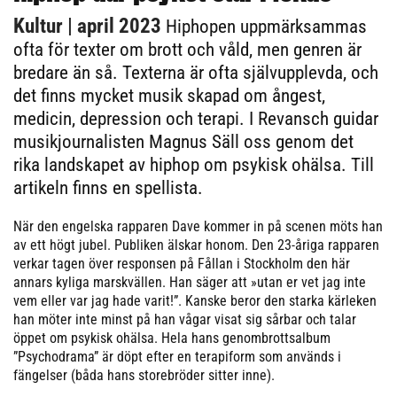
Kultur
| april 2023
Hiphopen uppmärksammas
ofta för texter om brott och våld, men genren är
bredare än så. Texterna är ofta självupplevda, och
det finns mycket musik skapad om ångest,
medicin, depression och terapi. I Revansch guidar
musikjournalisten Magnus Säll oss genom det
rika landskapet av hiphop om psykisk ohälsa. Till
artikeln finns en spellista.
När den engelska rapparen Dave kommer in på scenen möts han
av ett högt jubel. Publiken älskar honom. Den 23-åriga rapparen
verkar tagen över responsen på Fållan i Stockholm den här
annars kyliga marskvällen. Han säger att »utan er vet jag inte
vem eller var jag hade varit!”. Kanske beror den starka kärleken
han möter inte minst på han vågar visat sig sårbar och talar
öppet om psykisk ohälsa. Hela hans genombrottsalbum
”Psychodrama” är döpt efter en terapiform som används i
fängelser (båda hans storebröder sitter inne).