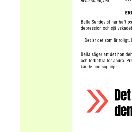
Bella Sundqvist.
ER
Bella Sundqvist har haft p
depression och självskadeb
– Det är det som är roligt. 
Bella säger att det hon de
och förbättra för andra. P
kände hon sig nöjd.
Det
den