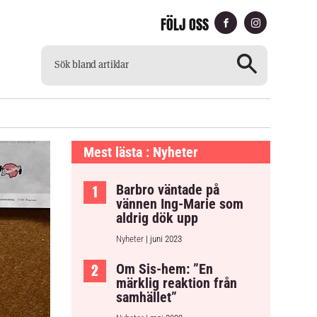
FÖLJ OSS
CH
TILLGÄNGLIG TIDNING
Mest lästa : Nyheter
Barbro väntade på
vännen Ing-Marie som
aldrig dök upp
Nyheter
| juni 2023
Om Sis-hem: ”En
märklig reaktion från
samhället”