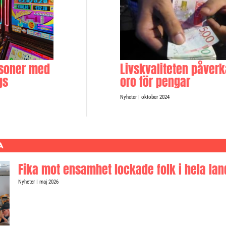
ersoner med
Livskvaliteten påverk
gs
oro för pengar
Nyheter
| oktober 2024
A
Fika mot ensamhet lockade folk i hela lan
Nyheter
| maj 2026