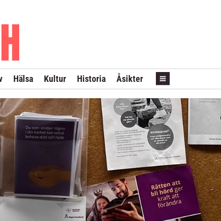
PRENUMERERA
ANNONSERA
LÖPSEDEL REVANS
v
Hälsa
Kultur
Historia
Åsikter