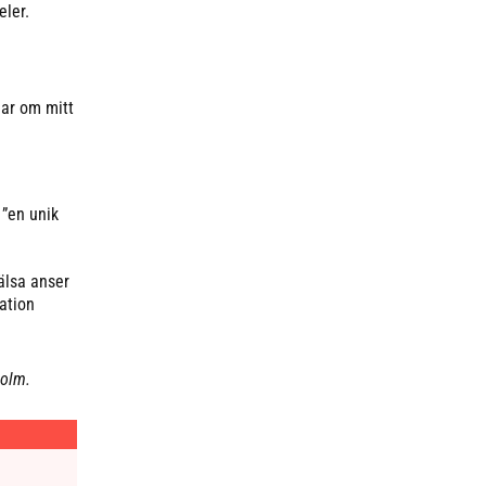
eler.
lar om mitt
 ”en unik
älsa anser
ation
holm.