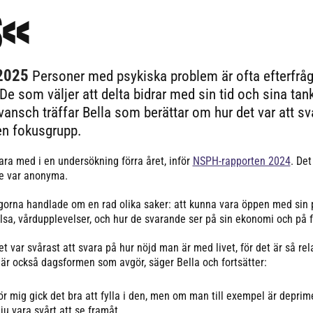
s«
 2025
Personer med psykiska problem är ofta efterfråg
. De som väljer att delta bidrar med sin tid och sina ta
ansch träffar Bella som berättar om hur det var att sv
 en fokusgrupp.
ara med i en undersökning förra året, inför
NSPH-rapporten 2024
. Det
e var anonyma.
gorna handlade om en rad olika saker: att kunna vara öppen med sin 
lsa, vårdupplevelser, och hur de svarande ser på sin ekonomi och på 
et var svårast att svara på hur nöjd man är med livet, för det är så rel
 är också dagsformen som avgör, säger Bella och fortsätter:
ör mig gick det bra att fylla i den, men om man till exempel är depri
 ju vara svårt att se framåt.