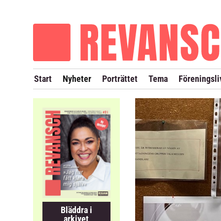
OM REVANSCH
TIDIGARE NUMMER
Start
Nyheter
Porträttet
Tema
Föreningsli
Bläddra i
arkivet