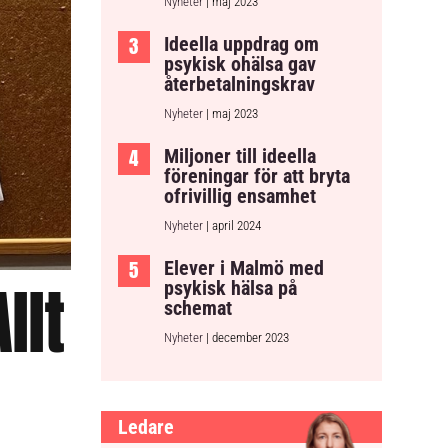
Nyheter
| maj 2023
Ideella uppdrag om
psykisk ohälsa gav
återbetalningskrav
Nyheter
| maj 2023
Miljoner till ideella
föreningar för att bryta
ofrivillig ensamhet
Nyheter
| april 2024
Elever i Malmö med
llt
psykisk hälsa på
schemat
Nyheter
| december 2023
Ledare