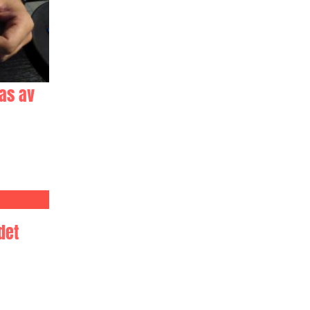
as av
det