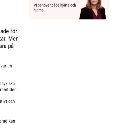
Vi behöver både hjärta och
hjärna.
ade för
nkar. Men
ara på
 var en
psykiska
framtiden.
ativt och
merad kan