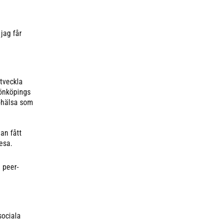
jag får
utveckla
Jönköpings
 ohälsa som
an fått
esa.
 peer-
sociala