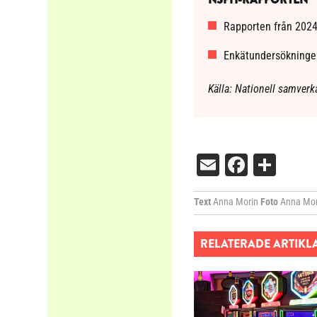
Rapporten från 2024 
Enkätundersökningen
Källa: Nationell samverk
Email
Facebo
Dela
Text
Anna Morin
Foto
Anna Mori
RELATERADE ARTIKL