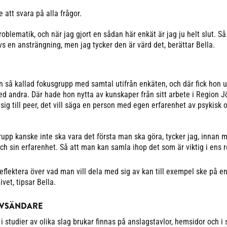
att svara på alla frågor.
blematik, och när jag gjort en sådan här enkät är jag ju helt slut. Så 
s en ansträngning, men jag tycker den är värd det, berättar Bella.
en så kallad fokusgrupp med samtal utifrån enkäten, och där fick hon 
d andra. Där hade hon nytta av kunskaper från sitt arbete i Region 
 sig till peer, det vill säga en person med egen erfarenhet av psykisk
rupp kanske inte ska vara det första man ska göra, tycker jag, innan m
 och sin erfarenhet. Så att man kan samla ihop det som är viktig i ens r
eflektera över vad man vill dela med sig av kan till exempel ske på en
ivet, tipsar Bella.
 AVSÄNDARE
 studier av olika slag brukar finnas på anslagstavlor, hemsidor och i 