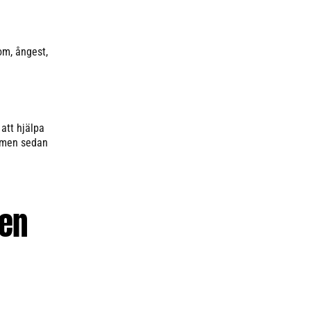
om, ångest,
att hjälpa
, men sedan
men