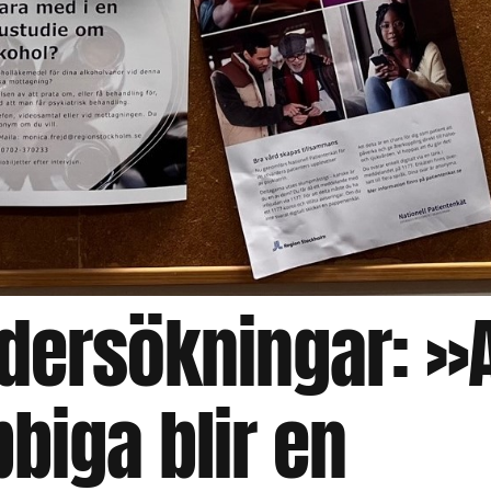
ersökningar: »A
bbiga blir en