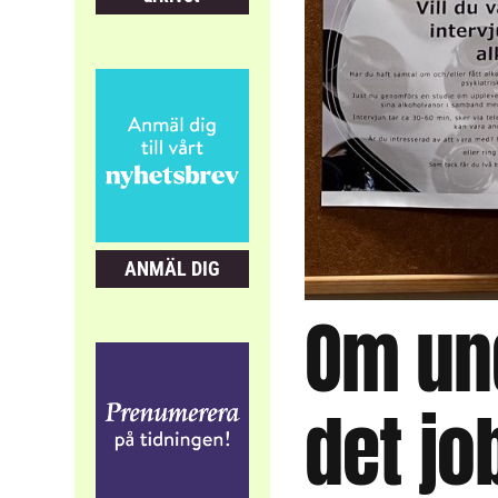
ANMÄL DIG
Om und
det jo