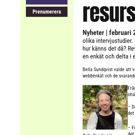
resur
Prenumerera
Nyheter
| februari
olika intervjustudier
hur känns det då? Rev
en enkät och delta i
Bella Sundqvist valde att v
webbenkät och de svarand
Frå
ohä
– D
det
– F
det