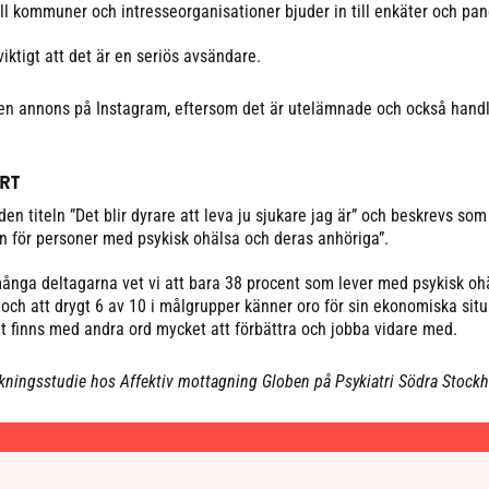
till kommuner och intresseorganisationer bjuder in till enkäter och pan
viktigt att det är en seriös avsändare.
 en annons på Instagram, eftersom det är utelämnade och också hand
RT
den titeln ”Det blir dyrare att leva ju sjukare jag är” och beskrevs som
ren för personer med psykisk ohälsa och deras anhöriga”.
ånga deltagarna vet vi att bara 38 procent som lever med psykisk oh
 och att drygt 6 av 10 i målgrupper känner oro för sin ekonomiska situ
 finns med andra ord mycket att förbättra och jobba vidare med.
kningsstudie hos Affektiv mottagning Globen på Psykiatri Södra Stock