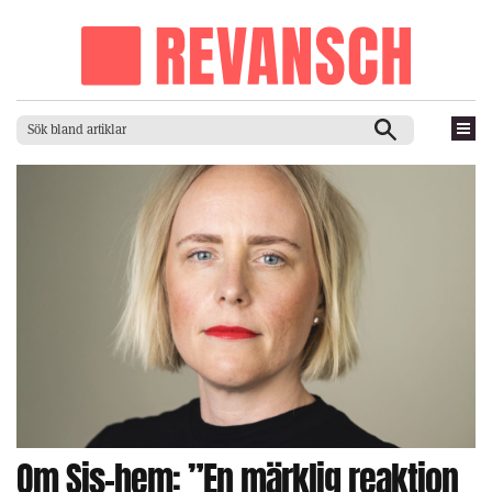
Om Sis-hem: ”En märklig reaktion