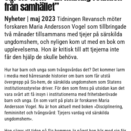
från samhället”
Nyheter
| maj 2023
Tidningen Revansch möter
forskaren Maria Andersson Vogel som tillbringade
två månader tillsammans med tjejer på särskilda
ungdomshem, och nyligen kom ut med en bok om
upplevelserna. Hon är kritisk till att tjejerna inte
får den hjälp de skulle behöva.
Hur har barn och unga som tvångsvårdas det? Det kommer larm
i media med hårresande historier om barn som får utstå
övergrepp på Sis-hem, de särskilda ungdomshem som Statens
institutionsstyrelse driver. För den som finns på utsidan kan det
vara svårt att få insyn i institutionerna med frihetsberövade
barn och unga. En som varit på plats är forskaren Maria
Andersson Vogel. Nu är hon aktuell med boken »Disciplinering,
femininitet och tvångsvård: Tjejers vardag vid särskilda
ungdomshem«.
Hon säger att tiden på Sis-hemmen är något hon bär med sig för