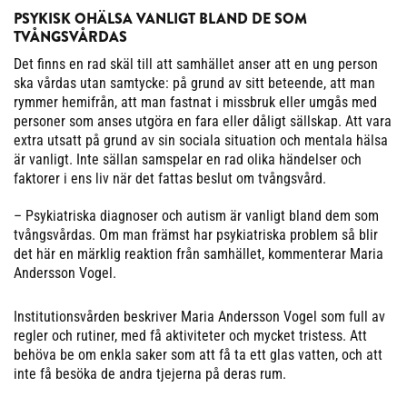
PSYKISK OHÄLSA VANLIGT BLAND DE SOM
TVÅNGSVÅRDAS
Det finns en rad skäl till att samhället anser att en ung person
ska vårdas utan samtycke: på grund av sitt beteende, att man
rymmer hemifrån, att man fastnat i missbruk eller umgås med
personer som anses utgöra en fara eller dåligt sällskap. Att vara
extra utsatt på grund av sin sociala situation och mentala hälsa
är vanligt. Inte sällan samspelar en rad olika händelser och
faktorer i ens liv när det fattas beslut om tvångsvård.
– Psykiatriska diagnoser och autism är vanligt bland dem som
tvångsvårdas. Om man främst har psykiatriska problem så blir
det här en märklig reaktion från samhället, kommenterar Maria
Andersson Vogel.
Institutionsvården beskriver Maria Andersson Vogel som full av
regler och rutiner, med få aktiviteter och mycket tristess. Att
behöva be om enkla saker som att få ta ett glas vatten, och att
inte få besöka de andra tjejerna på deras rum.