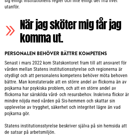
sig enligt institutionens regler och inte enligt det fria livet
utanför.
När jag sköter mig får jag
komma ut.
PERSONALEN BEHÖVER BÄTTRE KOMPETENS
Senast i mars 2022 kom Statskontoret fram till att ansvaret för
vården mellan Statens institutionsstyrelse och regionerna är
otydligt och att personalens kompetens behöver möta behoven
bättre. Man konstaterade att en större andel av flickorna än av
pojkarna har psykiska problem, och att en större andel av
flickorna har särskilda vård- och resursbehov. Inskrivna flickor är
mindre nöjda med vården på Sis-hemmen och skattar sin
upplevelse av trygghet, säkerhet och integritet lägre än vad
pojkarna gör.
Statens institutionsstyrelse beskriver själva på sin hemsida att
de satsar på arbetsmiljön.