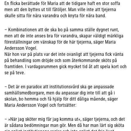
En flicka berättade för Maria att de tidigare haft en stor soffa
men att den byttes ut till fåtöljer. Man ville inte att tjejerna
skulle sitta för nära varandra och knyta för nära band.
– Kombinationen att de ska bo på samma ställe dygnet runt,
men att de inte anses bra för varandra, skapar väldigt märkliga
föreställningar om vänskap för de här tjejerna, säger Maria
Andersson Vogel.
När hon var på plats var det inte ovanligt att tjejerna fick vänta
på behandling som dröjde och som återkommande sköts på
framtiden. I vardagsrummen gick mycket tid åt att spela kort och
se på teve.
– Det är en paradox att institutionsvård ska ge anpassade
samhällsmedborgare, men du anpassar dig inte till att gå i
skolan, bo hemma och få hjälp för ditt dåliga mående, säger
Maria Andersson Vogel och fortsätter:
– »När jag sköter mig får jag komma ut«, säger tjejerna, och det
är sådana bedömningar man gör. Men då har man lärt sig sköta