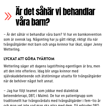
Är det såhär vi behandlar
våra barn?
– Är det såhär vi behandlar våra barn? Vi har en barnkonvention
som är svensk lag. Någonting har ju gått riktigt, riktigt illa när
tvångsåtgärder mot barn och unga kvinnor har ökat, säger Jenny
Wetterling.
LYCKAT ATT GÖRA TVÄRTOM
Wetterling säger att dagens lagstiftning egentligen är bra, men
att den inte efterlevs. Idag blir unga kvinnor med
självskadebeteende och ätstörningar utsatta för tvångsåtgärder
när de behöver något helt annat.
– Jag har följt teamet som jobbar med dialektisk
beteendeterapi, DBT, i Malmö. De har en patientgrupp som
traditionellt har tvångsvårdats med tvångsåtgärder i fem–tio år
och man vet inte vad man ska göra med dem. Då erbjuder DBT-