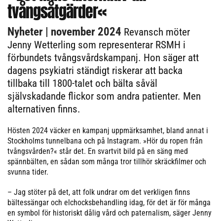
tvångsåtgärder«
Nyheter
| november 2024
Revansch möter
Jenny Wetterling som representerar RSMH i
förbundets tvångsvårdskampanj. Hon säger att
dagens psykiatri ständigt riskerar att backa
tillbaka till 1800-talet och bälta såväl
självskadande flickor som andra patienter. Men
alternativen finns.
Hösten 2024 väcker en kampanj uppmärksamhet, bland annat i
Stockholms tunnelbana och på Instagram. »Hör du ropen från
tvångsvården?« står det. En svartvit bild på en säng med
spännbälten, en sådan som många tror tillhör skräckfilmer och
svunna tider.
– Jag stöter på det, att folk undrar om det verkligen finns
bältessängar och elchocksbehandling idag, för det är för många
en symbol för historiskt dålig vård och paternalism, säger Jenny