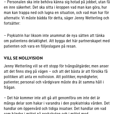
– Personalen ska inte behöva känna sig hotad på jobbet, utan få
en inre säkerhet. Det ska sitta i kroppen vad man kan göra, hur
man kan trappa ned och lugna en situation, och vad man har för
alternativ. Vi måste bädda för detta, säger Jenny Wetterling och
fortsätter:
– Psykiatrin har liksom inte anammat de nya sätten att tänka
om patientens delaktighet. Att bygga det här partnerskapet med
patienten och vara en följeslagare på resan.
VILL SE NOLLVISION
Jenny Wetterling vill se ett stopp för tvångsåtgärder, men anser
att det finns steg på vägen – och att det bästa är att försöka få
politiken att anta en nollvision. Att politiker, myndigheter,
patienter, personal och vårdgivare måste dra åt samma håll i
frågan.
– Det här kommer inte att gå att genomföra om inte det är
många delar som hakar i varandra i den psykiatriska vården. Det
handlar om öppenvård och tidiga insatser. Det handlar om vad
som händer i mötet på psykakuten och i mötet med