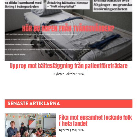
Upprop mot bältesläggning från patientföreträdare
Nyheter
| oktober 2024
SENASTE ARTIKLARNA
Fika mot ensamhet lockade folk
i hela landet
Nyheter
| maj 2026