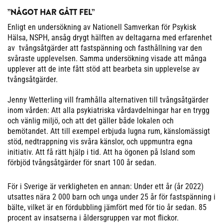
”NÅGOT HAR GÅTT FEL”
Enligt en undersökning av Nationell Samverkan för Psykisk
Hälsa, NSPH, ansåg drygt hälften av deltagarna med erfarenhet
av tvångsåtgärder att fastspänning och fasthållning var den
svåraste upplevelsen. Samma undersökning visade att många
upplever att de inte fått stöd att bearbeta sin upplevelse av
tvångsåtgärder.
Jenny Wetterling vill framhålla alternativen till tvångsåtgärder
inom vården: Att alla psykiatriska vårdavdelningar har en trygg
och vänlig miljö, och att det gäller både lokalen och
bemötandet. Att till exempel erbjuda lugna rum, känslomässigt
stöd, nedtrappning vis svåra känslor, och uppmuntra egna
initiativ. Att få rätt hjälp i tid. Att ha ögonen på Island som
förbjöd tvångsåtgärder för snart 100 år sedan.
För i Sverige är verkligheten en annan: Under ett år (år 2022)
utsattes nära 2 000 barn och unga under 25 år för fastspänning i
bälte, vilket är en fördubbling jämfört med för tio år sedan. 85
procent av insatserna i åldersgruppen var mot flickor.