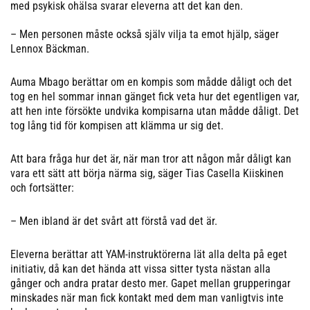
med psykisk ohälsa svarar eleverna att det kan den.
– Men personen måste också själv vilja ta emot hjälp, säger
Lennox Bäckman.
Auma Mbago berättar om en kompis som mådde dåligt och det
tog en hel sommar innan gänget fick veta hur det egentligen var,
att hen inte försökte undvika kompisarna utan mådde dåligt. Det
tog lång tid för kompisen att klämma ur sig det.
Att bara fråga hur det är, när man tror att någon mår dåligt kan
vara ett sätt att börja närma sig, säger Tias Casella Kiiskinen
och fortsätter:
– Men ibland är det svårt att förstå vad det är.
Eleverna berättar att YAM-instruktörerna lät alla delta på eget
initiativ, då kan det hända att vissa sitter tysta nästan alla
gånger och andra pratar desto mer. Gapet mellan grupperingar
minskades när man fick kontakt med dem man vanligtvis inte