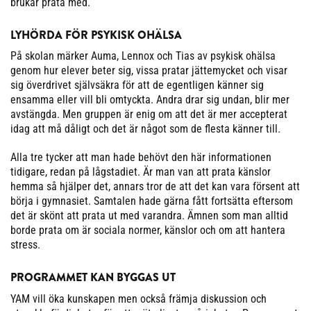
brukar prata med.
LYHÖRDA FÖR PSYKISK OHÄLSA
På skolan märker Auma, Lennox och Tias av psykisk ohälsa
genom hur elever beter sig, vissa pratar jättemycket och visar
sig överdrivet självsäkra för att de egentligen känner sig
ensamma eller vill bli omtyckta. Andra drar sig undan, blir mer
avstängda. Men gruppen är enig om att det är mer accepterat
idag att må dåligt och det är något som de flesta känner till.
Alla tre tycker att man hade behövt den här informationen
tidigare, redan på lågstadiet. Är man van att prata känslor
hemma så hjälper det, annars tror de att det kan vara försent att
börja i gymnasiet. Samtalen hade gärna fått fortsätta eftersom
det är skönt att prata ut med varandra. Ämnen som man alltid
borde prata om är sociala normer, känslor och om att hantera
stress.
PROGRAMMET KAN BYGGAS UT
YAM vill öka kunskapen men också främja diskussion och