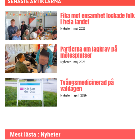
SENASTE ARTIKLARNA
Fika mot ensamhet lockade folk
i hela landet
Nyheter
| maj 2026
Partierna om lagkrav på
mötesplatser
Nyheter
| maj 2026
Tvångsmedicinerad på
valdagen
Nyheter
| april 2026
Mest lästa : Nyheter