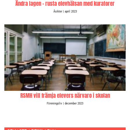
Ändra lagen – rusta elevhälsan med kuratorer
Åsikter
| april 2023
RSMH vill främja elevers närvaro i skolan
Föreningsliv
| december 2023