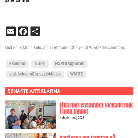
panelsamtal.
Email
Facebook
Dela
Text
Anna Morin
Foto
Jonn Leffmann (CC-by-3.0) Wikimedia commons
ekonomi
NSPH
NSPHrapporten
världsdagenförpsykiskhälsa
WMHD
SENASTE ARTIKLARNA
Fika mot ensamhet lockade folk
i hela landet
Nyheter
| maj 2026