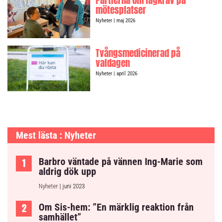
Partierna om lagkrav på
mötesplatser
Nyheter
| maj 2026
Tvångsmedicinerad på
valdagen
Nyheter
| april 2026
Mest lästa : Nyheter
Barbro väntade på vännen Ing-Marie som
aldrig dök upp
Nyheter
| juni 2023
Om Sis-hem: ”En märklig reaktion från
samhället”