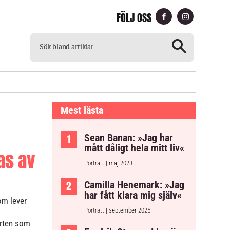
FÖLJ OSS
CH
TILLGÄNGLIG TIDNING
Mest lästa
Sean Banan: »Jag har
mått dåligt hela mitt liv«
as av
Porträtt
| maj 2023
Camilla Henemark: »Jag
har fått klara mig själv«
om lever
Porträtt
| september 2025
orten som