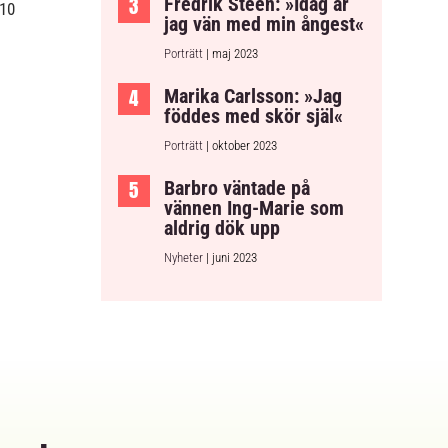
Fredrik Steen: »Idag är
 10
jag vän med min ångest«
Porträtt
| maj 2023
Marika Carlsson: »Jag
föddes med skör själ«
Porträtt
| oktober 2023
Barbro väntade på
vännen Ing-Marie som
aldrig dök upp
Nyheter
| juni 2023