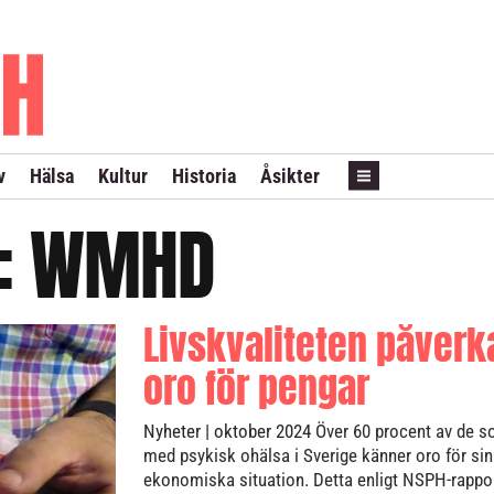
PRENUMERERA
ANNONSERA
LÖPSEDEL REVANS
v
Hälsa
Kultur
Historia
Åsikter
t:
WMHD
Livskvaliteten påverk
oro för pengar
Nyheter
| oktober 2024
Över 60 procent av de s
med psykisk ohälsa i Sverige känner oro för sin
ekonomiska situation. Detta enligt NSPH-rapp