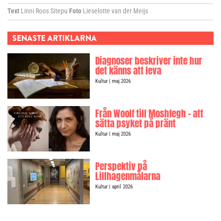
Text
Linni Roos Sitepu
Foto
Lieselotte van der Meijs
SENASTE ARTIKLARNA
Diagnoser beskriver inte hur
det känns att leva
Kultur
| maj 2026
Från Woolf till Moshfegh – att
sätta psyket på pränt
Kultur
| maj 2026
Perspektiv på
Lillhagenmålarna
Kultur
| april 2026