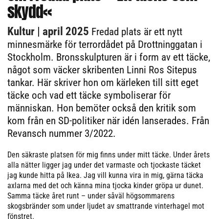
skydd«
Kultur
| april 2025
Fredad plats är ett nytt
minnesmärke för terrordådet på Drottninggatan i
Stockholm. Bronsskulpturen är i form av ett täcke,
något som väcker skribenten Linni Ros Sitepus
tankar. Här skriver hon om kärleken till sitt eget
täcke och vad ett täcke symboliserar för
människan. Hon bemöter också den kritik som
kom från en SD-politiker när idén lanserades. Från
Revansch nummer 3/2022.
Den säkraste platsen för mig finns under mitt täcke. Under årets
alla nätter ligger jag under det varmaste och tjockaste täcket
jag kunde hitta på Ikea. Jag vill kunna vira in mig, gärna täcka
axlarna med det och känna mina tjocka kinder gröpa ur dunet.
Samma täcke året runt – under såväl högsommarens
skogsbränder som under ljudet av smattrande vinterhagel mot
fönstret.