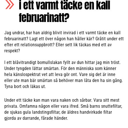
i ett varmt täcke en kall
februarinatt?
Jag undrar, har han aldrig blivit invirad i ett varmt täcke en kall
februarinatt? Lagt ett över någon han håller kär? Gråtit under ett
efter ett relationsuppbrott? Eller sett lik täckas med ett av
respekt?
I ett blåvitrandigt bomullslakan fyllt av dun hittar jag min tröst.
Under tyngden lättar smärtan. För den människa som känner
hela känslospektrat vet att leva gör ont. Vare sig det är inne
eller ute man bär smärtan så behöver man låta den ha sin gång.
Tyna bort och läkas ut.
Under ett täcke kan man vara naken och sårbar. Vara sitt mest
privata. Omfamna någon eller vara ifred. Små barns snuttefiltar,
de sjukas gula landstingsfiltar, de äldres handvirkade filtar
gjorda av darrande, fårade händer.