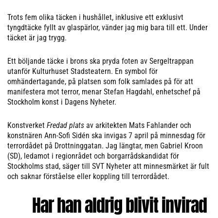
Trots fem olika täcken i hushållet, inklusive ett exklusivt
tyngdtäcke fyllt av glaspärlor, vänder jag mig bara till ett. Under
täcket är jag trygg.
Ett böljande täcke i brons ska pryda foten av Sergeltrappan
utanför Kulturhuset Stadsteatern. En symbol för
omhändertagande, på platsen som folk samlades på för att
manifestera mot terror, menar Stefan Hagdahl, enhetschef på
Stockholm konst i Dagens Nyheter.
Konstverket
Fredad plats
av arkitekten Mats Fahlander och
konstnären Ann-Sofi Sidén ska invigas 7 april på minnesdag för
terrordådet på Drottninggatan. Jag längtar, men Gabriel Kroon
(SD), ledamot i regionrådet och borgarrådskandidat för
Stockholms stad, säger till SVT Nyheter att minnesmärket är fult
och saknar förståelse eller koppling till terrordådet.
Har han aldrig blivit invirad