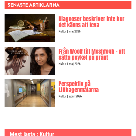
SENASTE ARTIKLARNA
Diagnoser beskriver inte hur
det känns att leva
Kultur
| maj 2026
Från Woolf till Moshfegh – att
sätta psyket på pränt
Kultur
| maj 2026
Perspektiv på
Lillhagenmålarna
Kultur
| april 2026
Mest lästa : Kultur