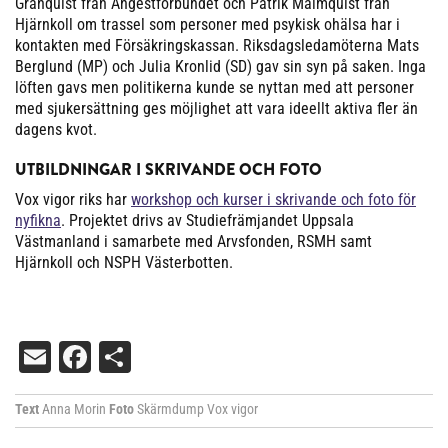
Granquist från Ångestförbundet och Patrik Malmquist från
Hjärnkoll om trassel som personer med psykisk ohälsa har i
kontakten med Försäkringskassan. Riksdagsledamöterna Mats
Berglund (MP) och Julia Kronlid (SD) gav sin syn på saken. Inga
löften gavs men politikerna kunde se nyttan med att personer
med sjukersättning ges möjlighet att vara ideellt aktiva fler än
dagens kvot.
UTBILDNINGAR I SKRIVANDE OCH FOTO
Vox vigor riks har
workshop och kurser i skrivande och foto för
nyfikna
. Projektet drivs av Studiefrämjandet Uppsala
Västmanland i samarbete med Arvsfonden, RSMH samt
Hjärnkoll och NSPH Västerbotten.
Email
Facebook
Dela
Text
Anna Morin
Foto
Skärmdump Vox vigor