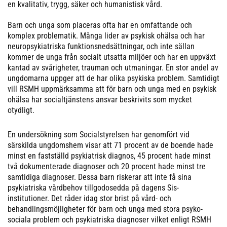
en kvalitativ, trygg, säker och humanistisk vård.
Barn och unga som placeras ofta har en omfattande och
komplex problematik. Många lider av psykisk ohälsa och har
neuropsykiatriska funk­tionsnedsättningar, och inte sällan
kommer de unga från socialt utsatta miljöer och har en uppväxt
kantad av svårigheter, trauman och utmaningar. En stor andel av
ungdomarna uppger att de har olika psykiska problem. Samtidigt
vill RSMH uppmärksamma att för barn och unga med en psykisk
ohälsa har socialtjänstens ansvar beskrivits som mycket
otydligt.
En undersökning som Socialstyrelsen har genomfört vid
särskilda ungdomshem visar att 71 procent av de boende hade
minst en fastställd psykiatrisk diagnos, 45 procent hade minst
två dokumenterade diagnoser och 20 procent hade minst tre
samtidiga diagnoser. Dessa barn riskerar att inte få sina
psykiatriska vårdbehov tillgodosedda på dagens Sis-
institutioner. Det råder idag stor brist på vård- och
behandlingsmöjligheter för barn och unga med stora psyko­
sociala problem och psykiatriska diagnoser vilket enligt RSMH