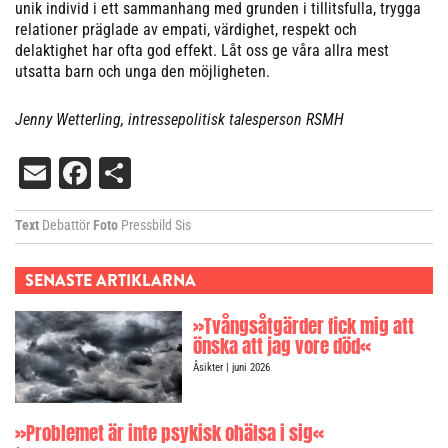
unik individ i ett sammanhang med grunden i tillitsfulla, trygga
relationer präglade av empati, värdighet, respekt och
delaktighet har ofta god effekt. Låt oss ge våra allra mest
utsatta barn och unga den möjligheten.
Jenny Wetterling, intressepolitisk talesperson RSMH
Email
Facebook
Dela
Text
Debattör
Foto
Pressbild Sis
SENASTE ARTIKLARNA
»Tvångsåtgärder fick mig att
önska att jag vore död«
Åsikter
| juni 2026
»Problemet är inte psykisk ohälsa i sig«