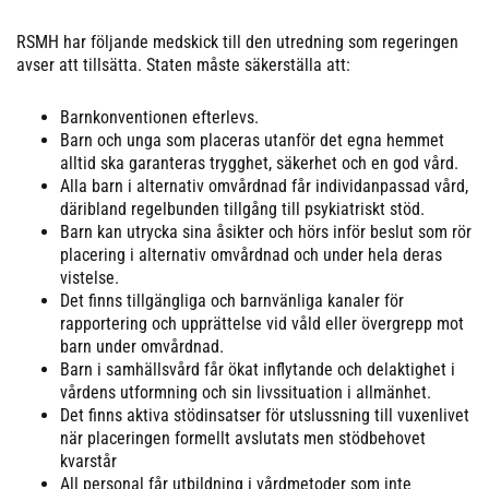
RSMH har följande medskick till den utredning som regeringen
avser att tillsätta. Staten måste säkerställa att:
Barnkonventionen efterlevs.
Barn och unga som placeras utanför det egna hemmet
alltid ska garanteras trygghet, säkerhet och en god vård.
Alla barn i alternativ omvårdnad får individanpassad vård,
däribland regelbunden tillgång till psykiatriskt stöd.
Barn kan utrycka sina åsikter och hörs inför beslut som rör
placering i alternativ omvårdnad och under hela deras
vistelse.
Det finns tillgängliga och barnvänliga kanaler för
rapportering och upprättelse vid våld eller övergrepp mot
barn under omvårdnad.
Barn i samhällsvård får ökat inflytande och delaktighet i
vårdens utformning och sin livssituation i allmänhet.
Det finns aktiva stödinsatser för utslussning till vuxenlivet
när placeringen formellt avslutats men stödbehovet
kvarstår
All personal får utbildning i vårdmetoder som inte