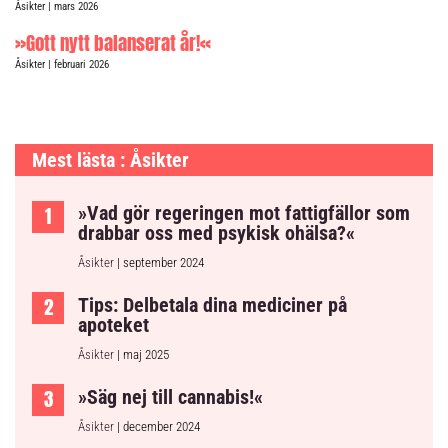
Åsikter
| mars 2026
»Gott nytt balanserat år!«
Åsikter
| februari 2026
Mest lästa : Åsikter
»Vad gör regeringen mot fattigfällor som
drabbar oss med psykisk ohälsa?«
Åsikter
| september 2024
Tips: Delbetala dina mediciner på
apoteket
Åsikter
| maj 2025
»Säg nej till cannabis!«
Åsikter
| december 2024