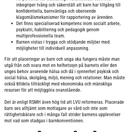
inbegriper tvång och säkerställ att barn har tillgång till
konfidentiella, barnvänliga och oberoende
klagomålsmekanismer för rapportering av ärenden.
Det finns specialiserad kompetens inom socialt arbete,
psykiatri, habilitering och pedagogik genom
multiprofessionella team.
Barnen vistas i trygga och stödjande miljöer med
möjligheter till individuell anpassning.
För att placeringar av barn och unga ska fungera måste man
utgå från och svara mot en helhetssyn på barnets eller den
unges behov avseende hälsa och då i synnerhet psykisk och
social hälsa, skolgång, miljö, mening och relationer. Man måste
också
t
illdela tillräckligt med ekonomiska och mänskliga
resurser för att möjliggöra ovanstående.
Det är enligt RSMH även hög tid att LVU reformeras. Placerade
barn ses alltjämt som mottagare av vård och inte som
rättighetsbärare och i många fall strider barnens upplevelser
mot vad som stadgas i barnkonventionen.