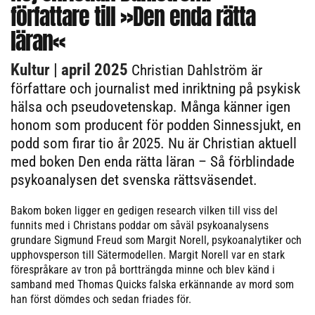
författare till »Den enda rätta
läran«
Kultur
| april 2025
Christian Dahlström är
författare och journalist med inriktning på psykisk
hälsa och pseudovetenskap. Många känner igen
honom som producent för podden Sinnessjukt, en
podd som firar tio år 2025. Nu är Christian aktuell
med boken Den enda rätta läran – Så förblindade
psykoanalysen det svenska rättsväsendet.
Bakom boken ligger en gedigen research vilken till viss del
funnits med i Christans poddar om såväl psykoanalysens
grundare Sigmund Freud som Margit Norell, psykoanalytiker och
upphovsperson till Sätermodellen. Margit Norell var en stark
förespråkare av tron på bortträngda minne och blev känd i
samband med Thomas Quicks falska erkännande av mord som
han först dömdes och sedan friades för.