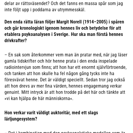
delar av rättsväsendet? Och det fanns en massa spår som jag
inte följt upp i poddarna av utrymmesskäl.
Den enda rätta läran följer Margit Norell (1914–2005) i spåren
och går kronologiskt igenom hennes liv och betydelse för att
etablera psykoanalysen i Sverige. Hur ska man förstå hennes
drivkrafter?
– En sak som återkommer vem man än pratar med, när jag läser
gamla tidskrifter och hör henne prata i den enda inspelade
radiointervjun som finns; att hon har ett enormt självförtroende,
och tanken att hon skulle ha fel någon gång tycks inte ha
föresvävat henne. Det är väldigt speciellt. Sedan tror jag också
att hon drevs av mer fina värden, hennes engagemang verkar
genuint. Mitt intryck är att hon trodde på det här och tänkte att
»vi kan hjälpa de här människorna«.
Hon verkar varit väldigt auktoritär, med ett slags
lärljungesystem?