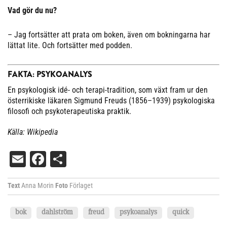
Vad gör du nu?
– Jag fortsätter att prata om boken, även om bokningarna har
lättat lite. Och fortsätter med podden.
FAKTA: PSYKOANALYS
En psykologisk idé- och terapi-tradition, som växt fram ur den
österrikiske läkaren Sigmund Freuds (1856–1939) psykologiska
filosofi och psykoterapeutiska praktik.
Källa: Wikipedia
Email
Facebook
Dela
Text
Anna Morin
Foto
Förlaget
bok
dahlström
freud
psykoanalys
quick