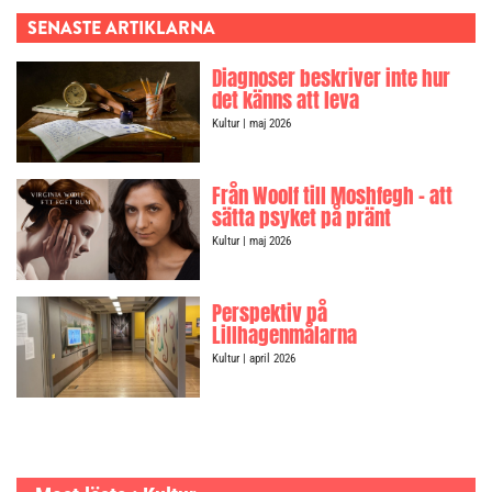
SENASTE ARTIKLARNA
Diagnoser beskriver inte hur
det känns att leva
Kultur
| maj 2026
Från Woolf till Moshfegh – att
sätta psyket på pränt
Kultur
| maj 2026
Perspektiv på
Lillhagenmålarna
Kultur
| april 2026