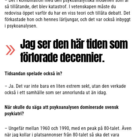
– Det i kombination med den psykoanalytiska modellen som är
så tillåtande, det blev katastrof. I vetenskapen måste du
redovisa öppet varför du har en viss teori och tillåta debatt. Det
förkastade hon och hennes lärljungar, och det var också inbyggt
i psykoanalysen.
Jag ser den här tiden som
förlorade decennier.
Tidsandan spelade också in?
– Ja. Det var inte bara en liten extrem sekt, utan den verkade
också i ett samhälle som ser annorlunda ut än idag.
När skulle du säga att psykoanalysen dominerade svensk
psykiatri?
– Ungefär mellan 1960 och 1990, med en peak på 80-talet. Även
när jag kollar i platsannonser från 80-talet så ska det vara