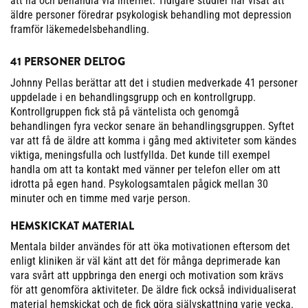
att nå och behandla via internet. Tidigare studier har visat att
äldre personer föredrar psykologisk behandling mot depression
framför läkemedelsbehandling.
41 PERSONER DELTOG
Johnny Pellas berättar att det i studien medverkade 41 personer
uppdelade i en behandlingsgrupp och en kontrollgrupp.
Kontrollgruppen fick stå på väntelista och genomgå
behandlingen fyra veckor senare än behandlingsgruppen. Syftet
var att få de äldre att komma i gång med aktiviteter som kändes
viktiga, meningsfulla och lustfyllda. Det kunde till exempel
handla om att ta kontakt med vänner per telefon eller om att
idrotta på egen hand. Psykologsamtalen pågick mellan 30
minuter och en timme med varje person.
HEMSKICKAT MATERIAL
Mentala bilder användes för att öka motivationen eftersom det
enligt kliniken är väl känt att det för många deprimerade kan
vara svårt att uppbringa den energi och motivation som krävs
för att genomföra aktiviteter. De äldre fick också individualiserat
material hemskickat och de fick göra självskattning varje vecka.