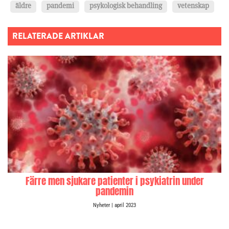
äldre
pandemi
psykologisk behandling
vetenskap
RELATERADE ARTIKLAR
Färre men sjukare patienter i psykiatrin under
pandemin
Nyheter
| april 2023