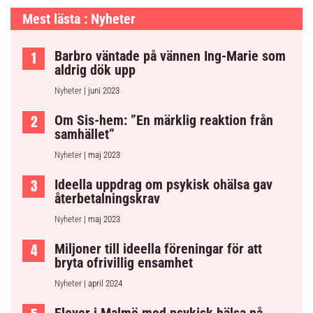
Mest lästa : Nyheter
Barbro väntade på vännen Ing-Marie som
aldrig dök upp
Nyheter
| juni 2023
Om Sis-hem: ”En märklig reaktion från
samhället”
Nyheter
| maj 2023
Ideella uppdrag om psykisk ohälsa gav
återbetalningskrav
Nyheter
| maj 2023
Miljoner till ideella föreningar för att
bryta ofrivillig ensamhet
Nyheter
| april 2024
Elever i Malmö med psykisk hälsa på