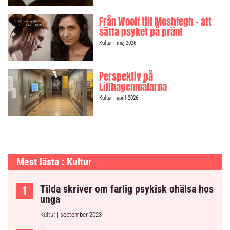
Från Woolf till Moshfegh – att
sätta psyket på pränt
Kultur
| maj 2026
Perspektiv på
Lillhagenmålarna
Kultur
| april 2026
Mest lästa : Kultur
Tilda skriver om farlig psykisk ohälsa hos
unga
Kultur
| september 2023