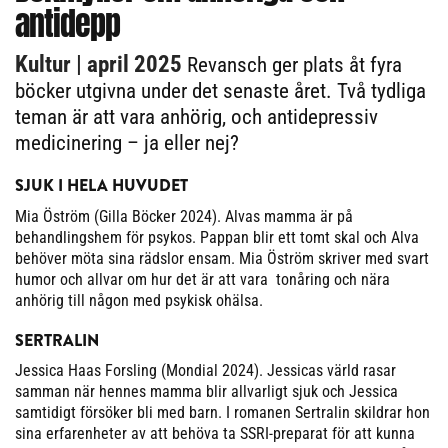
antidepp
Kultur
| april 2025
Revansch ger plats åt fyra
böcker utgivna under det senaste året. Två tydliga
teman är att vara anhörig, och antidepressiv
medicinering – ja eller nej?
SJUK I HELA HUVUDET
Mia Öström (Gilla Böcker 2024). Alvas mamma är på
behandlingshem för psykos. Pappan blir ett tomt skal och Alva
behöver möta sina rädslor ensam. Mia Öström skriver med svart
humor och allvar om hur det är att vara tonåring och nära
anhörig till någon med psykisk ohälsa.
SERTRALIN
Jessica Haas Forsling (Mondial 2024). Jessicas värld rasar
samman när hennes mamma blir allvarligt sjuk och Jessica
samtidigt försöker bli med barn. I romanen Sertralin skildrar hon
sina erfarenheter av att behöva ta SSRI-preparat för att kunna