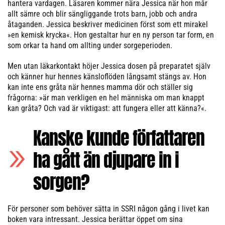
hantera vardagen. Läsaren kommer nära Jessica när hon mår
allt sämre och blir sängliggande trots barn, jobb och andra
åtaganden. Jessica beskriver medicinen först som ett mirakel
»en kemisk krycka«. Hon gestaltar hur en ny person tar form, en
som orkar ta hand om allting under sorgeperioden.
Men utan läkarkontakt höjer Jessica dosen på preparatet själv
och känner hur hennes känsloflöden långsamt stängs av. Hon
kan inte ens gråta när hennes mamma dör och ställer sig
frågorna: »är man verkligen en hel människa om man knappt
kan gråta? Och vad är viktigast: att fungera eller att känna?«.
Kanske kunde författaren
ha gått än djupare in i
sorgen?
För personer som behöver sätta in SSRI någon gång i livet kan
boken vara intressant. Jessica berättar öppet om sina