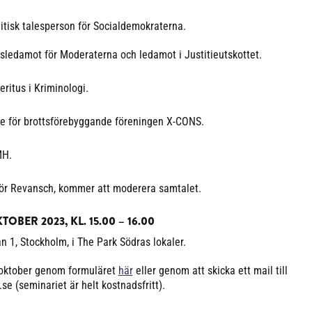
litisk talesperson för Socialdemokraterna.
ledamot för Moderaterna och ledamot i Justitieutskottet.
ritus i Kriminologi.
de för brottsförebyggande föreningen X-CONS.
MH.
för Revansch, kommer att moderera samtalet.
OBER 2023, KL. 15.00 – 16.00
 1, Stockholm, i The Park Södras lokaler.
 oktober genom formuläret
här
eller genom att skicka ett mail till
 (seminariet är helt kostnadsfritt).