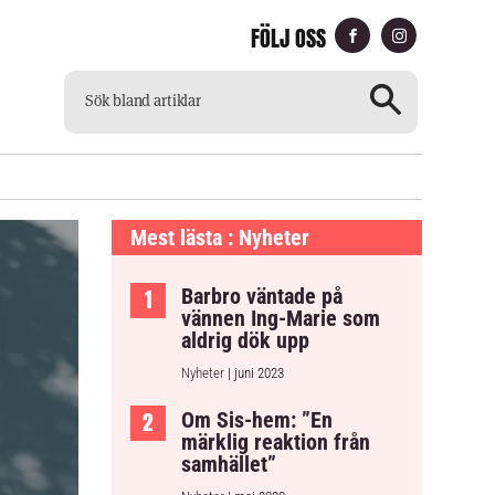
FÖLJ OSS
CH
TILLGÄNGLIG TIDNING
Mest lästa : Nyheter
Barbro väntade på
vännen Ing-Marie som
aldrig dök upp
Nyheter
| juni 2023
Om Sis-hem: ”En
märklig reaktion från
samhället”