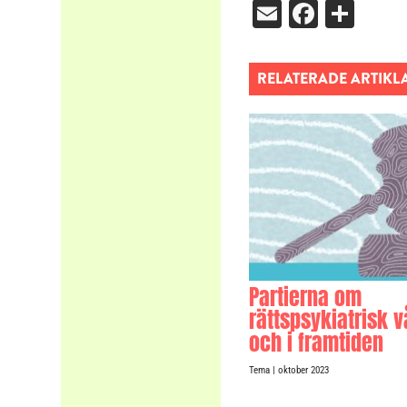
Email
Facebo
Dela
RELATERADE ARTIKL
Partierna om
rättspsykiatrisk v
och i framtiden
Tema
| oktober 2023