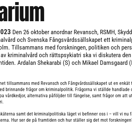
arium
2023
Den 26 oktober anordnar Revansch, RSMH, Skydd
nalvård och Svenska Fångsvårdssällskapet ett kriminalp
olm. Tillsammans med forskningen, politiken och per
v kriminalvård och rättspsykiatri ska vi diskutera den
amtiden. Ardalan Shekarabi (S) och Mikael Damsgaard 
net tillsammans med Revansch och Fångvårdssällskapet ut en enkät t
ed brinnande frågor om kriminalpolitik. Frågorna vi ställde handlade
a vårdkedjor, alternativa påföljder till fängelse, samt frågor om att u
i.
nkäterna samt det kriminalpolitiska läget vi befinner oss i – vill vi nu f
kerna. Hur ser de på framtiden och hur ställer sig det mot forskningen