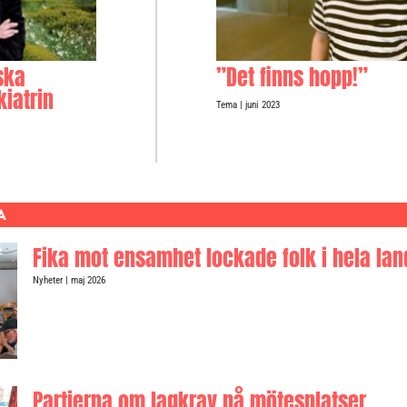
ska
”Det finns hopp!”
kiatrin
Tema
| juni 2023
A
Fika mot ensamhet lockade folk i hela lan
Nyheter
| maj 2026
Partierna om lagkrav på mötesplatser