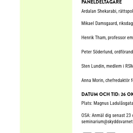
PANELDELTAGARE
Ardalan Shekarabi, rättspo
Mikael Damsgaard, riksdags
Henrik Tham, professor eme
Peter Söderlund, ordföran
Sten Lundin, medlem i RS
Anna Morin, chefredaktör 
DATUM OCH TID: 26 OKT
Plats: Magnus Ladulåsgatan
OSA: Anmäl dig senast 23
seminarium@skyddsvarnet.se