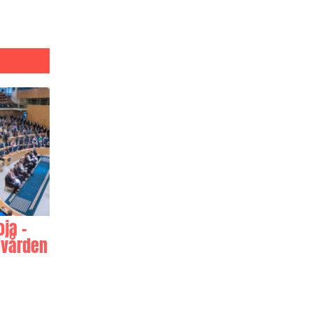
oja –
lvården