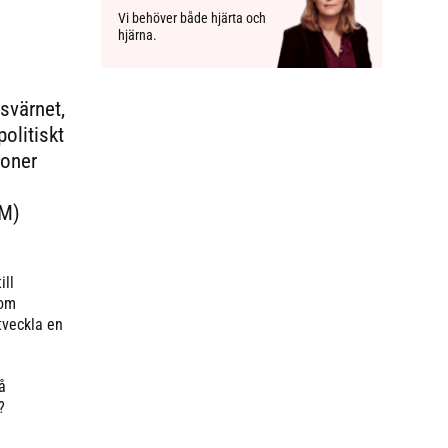
Vi behöver både hjärta och
hjärna.
svärnet,
olitiskt
soner
(M)
ill
 om
tveckla en
å
?