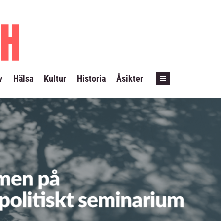
PRENUMERERA
ANNONSERA
LÖPSEDEL REVANS
v
Hälsa
Kultur
Historia
Åsikter