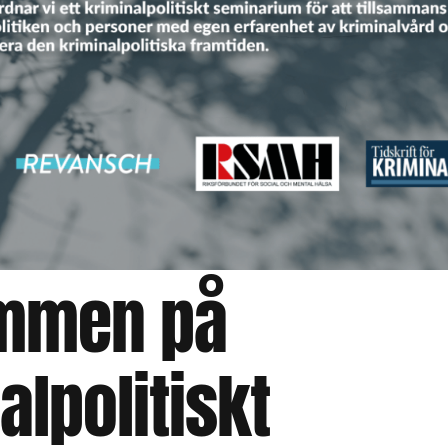
mmen på
alpolitiskt