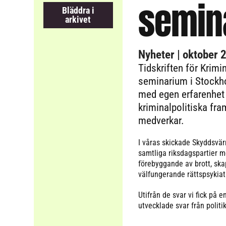
semin
Bläddra i
arkivet
Nyheter
| oktober 
Tidskriften för Krimi
seminarium i Stockh
med egen erfarenhet a
kriminalpolitiska fr
medverkar.
I våras skickade Skyddsvär
samtliga riksdagspartier m
förebyggande av brott, skap
välfungerande rättspsykiatr
Utifrån de svar vi fick på e
utvecklade svar från politi