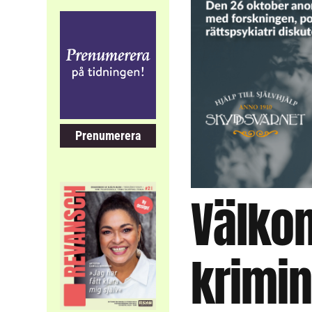
Prenumerera
Välko
krimin