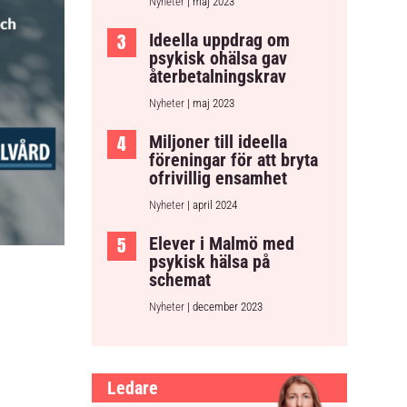
Nyheter
| maj 2023
Ideella uppdrag om
psykisk ohälsa gav
återbetalningskrav
Nyheter
| maj 2023
Miljoner till ideella
föreningar för att bryta
ofrivillig ensamhet
Nyheter
| april 2024
Elever i Malmö med
psykisk hälsa på
schemat
Nyheter
| december 2023
Ledare