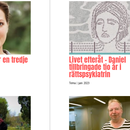
 en tredje
Livet efteråt – Daniel
tillbringade tio år i
rättspsykiatrin
Tema
| juni 2023