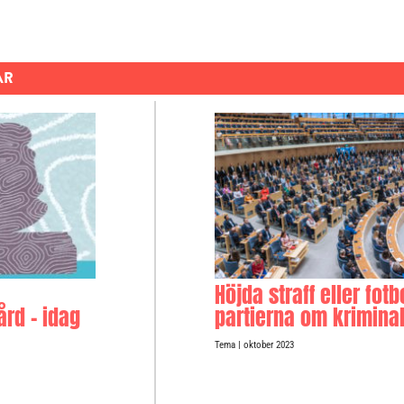
ok
AR
Höjda straff eller fotb
ård – idag
partierna om krimina
Tema
| oktober 2023