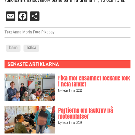
»Skolbarns hälsovanor« bland barn i åldrarna 11, 13 och 15 år.
Email
Facebook
Dela
Text
Anna Morin
Foto
Pixabay
barn
hälsa
SENASTE ARTIKLARNA
Fika mot ensamhet lockade folk
i hela landet
Nyheter
| maj 2026
Partierna om lagkrav på
mötesplatser
Nyheter
| maj 2026