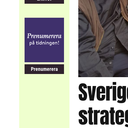
Prenumerera
Sverig
strat