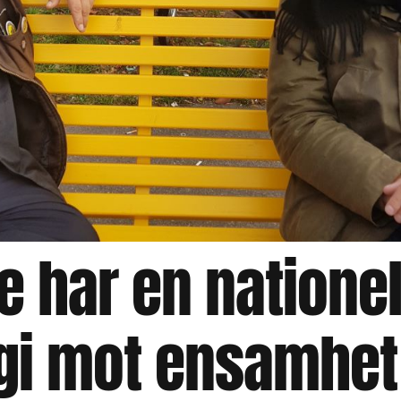
e har en nationel
egi mot ensamhet