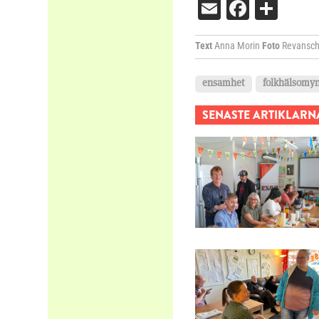
Email
Facebo
Dela
Text
Anna Morin
Foto
Revansc
ensamhet
folkhälsomy
SENASTE ARTIKLARN