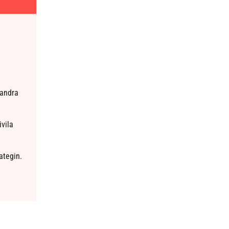
 andra
vila
ategin.