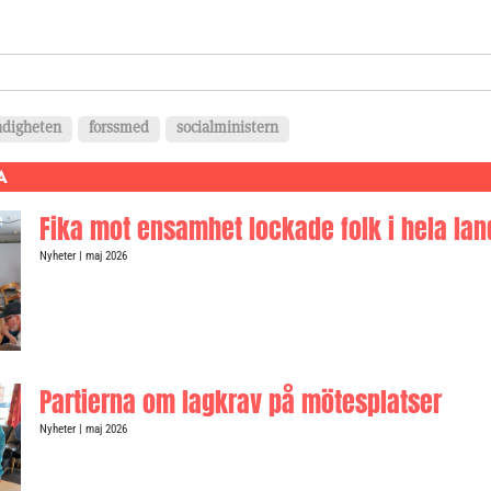
ok
h
ndigheten
forssmed
socialministern
A
Fika mot ensamhet lockade folk i hela lan
Nyheter
| maj 2026
Partierna om lagkrav på mötesplatser
Nyheter
| maj 2026