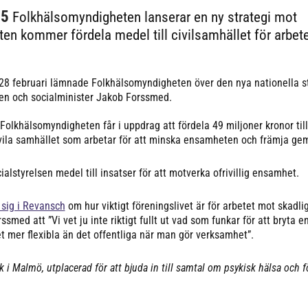
25
Folkhälsomyndigheten lanserar en ny strategi mot
n kommer fördela medel till civilsamhället för arbe
28 februari lämnade Folkhälsomyndigheten över den nya nationella s
gen och socialminister Jakob Forssmed.
Folkhälsomyndigheten får i uppdrag att fördela 49 miljoner kronor till
ivila samhället som arbetar för att minska ensamheten och främja ge
ialstyrelsen medel till insatser för att motverka ofrivillig ensamhet.
 sig i Revansch
om hur viktigt föreningslivet är för arbetet mot skadli
med att ”Vi vet ju inte riktigt fullt ut vad som funkar för att bryta 
t mer flexibla än det offentliga när man gör verksamhet”.
 i Malmö, utplacerad för att bjuda in till samtal om psykisk hälsa och f