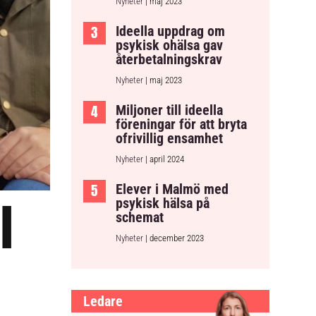
Nyheter
| maj 2023
Ideella uppdrag om
psykisk ohälsa gav
återbetalningskrav
Nyheter
| maj 2023
Miljoner till ideella
föreningar för att bryta
ofrivillig ensamhet
Nyheter
| april 2024
Elever i Malmö med
l
psykisk hälsa på
schemat
Nyheter
| december 2023
Ledare