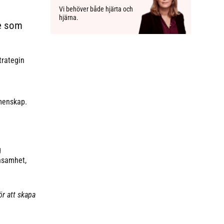
Vi behöver både hjärta och
hjärna.
te som
trategin
menskap.
g
ensamhet,
ör att skapa