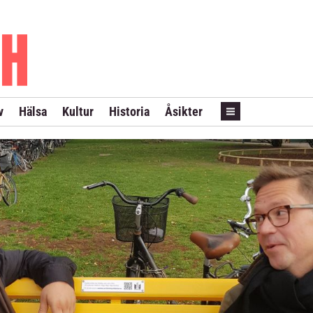
PRENUMERERA
ANNONSERA
LÖPSEDEL REVANS
v
Hälsa
Kultur
Historia
Åsikter