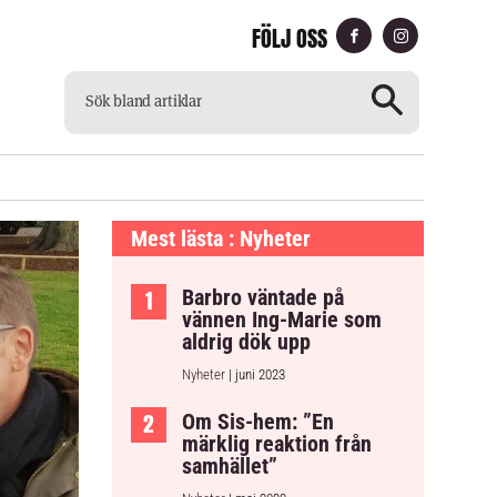
FÖLJ OSS
CH
TILLGÄNGLIG TIDNING
Mest lästa : Nyheter
Barbro väntade på
vännen Ing-Marie som
aldrig dök upp
Nyheter
| juni 2023
Om Sis-hem: ”En
märklig reaktion från
samhället”