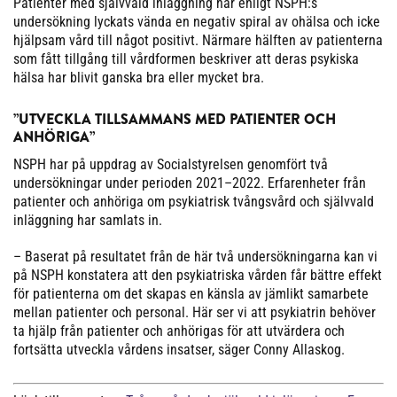
Patienter med självvald inläggning har enligt NSPH:s
undersökning lyckats vända en negativ spiral av ohälsa och icke
hjälpsam vård till något positivt. Närmare hälften av patienterna
som fått tillgång till vårdformen beskriver att deras psykiska
hälsa har blivit ganska bra eller mycket bra.
”UTVECKLA TILLSAMMANS MED PATIENTER OCH
ANHÖRIGA”
NSPH har på uppdrag av Socialstyrelsen genomfört två
undersökningar under perioden 2021–2022. Erfarenheter från
patienter och anhöriga om psykiatrisk tvångsvård och självvald
inläggning har samlats in.
– Baserat på resultatet från de här två undersökningarna kan vi
på NSPH konstatera att den psykiatriska vården får bättre effekt
för patienterna om det skapas en känsla av jämlikt samarbete
mellan patienter och personal. Här ser vi att psykiatrin behöver
ta hjälp från patienter och anhörigas för att utvärdera och
fortsätta utveckla vårdens insatser, säger Conny Allaskog.