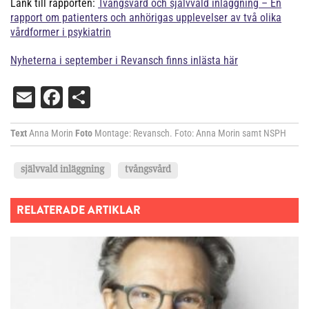
Länk till rapporten:
Tvångsvård och självvald inläggning – En
rapport om patienters och anhörigas upplevelser av två olika
vårdformer i psykiatrin
Nyheterna i september i Revansch finns inlästa här
Email
Facebook
Dela
Text
Anna Morin
Foto
Montage: Revansch. Foto: Anna Morin samt NSPH
självvald inläggning
tvångsvård
RELATERADE ARTIKLAR