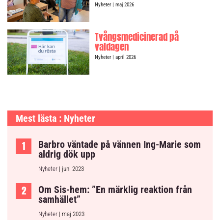
Nyheter
| maj 2026
Tvångsmedicinerad på
valdagen
Nyheter
| april 2026
Mest lästa : Nyheter
Barbro väntade på vännen Ing-Marie som
aldrig dök upp
Nyheter
| juni 2023
Om Sis-hem: ”En märklig reaktion från
samhället”
Nyheter
| maj 2023