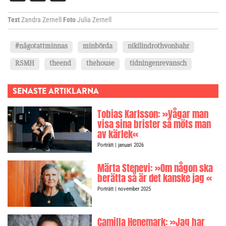
Text
Zandra Zernell
Foto
Julia Zernell
#någotattminnas
minbörda
nikilindrothvonbahr
RSMH
theend
thehouse
tidningenrevansch
SENASTE ARTIKLARNA
Tobias Karlsson: »Vågar man
visa sina brister så möts man
av kärlek«
Porträtt
| januari 2026
Märta Stenevi: »Om någon ska
berätta så är det kanske jag «
Porträtt
| november 2025
Camilla Henemark: »Jag har