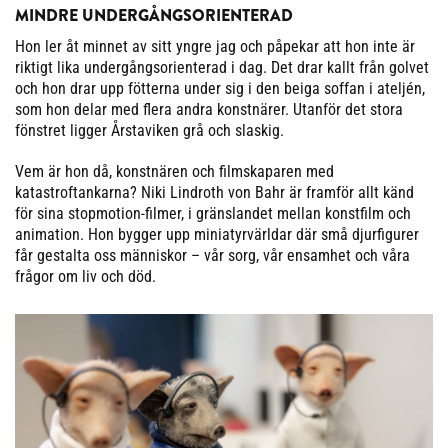
MINDRE UNDERGÅNGSORIENTERAD
Hon ler åt minnet av sitt yngre jag och påpekar att hon inte är
riktigt lika undergångsorienterad i dag. Det drar kallt från golvet
och hon drar upp fötterna under sig i den beiga soffan i ateljén,
som hon delar med flera andra konstnärer. Utanför det stora
fönstret ligger Årstaviken grå och slaskig.
Vem är hon då, konstnären och filmskaparen med
katastroftankarna? Niki Lindroth von Bahr är framför allt känd
för sina stopmotion-filmer, i gränslandet mellan konstfilm och
animation. Hon bygger upp miniatyrvärldar där små djurfigurer
får gestalta oss människor – vår sorg, vår ensamhet och våra
frågor om liv och död.