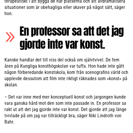
terapeutiskt i att bygga de här platserna och att avdramatisera
situationer som är obehagliga eller skaver på något sätt, säger
hon.
En professor sa att det jag
gjorde inte var konst.
Kanske handlar det till viss del också om självtvivel. De fem
åren på Kungliga konsthögskolan var tuffa. Hon hade inte gått
någon förberedande konstskola, kom från scenografins värld och
upplevde dessutom att film inte riktigt räknades som »konst« på
skolan.
– Det var inne med mer konceptuell konst och jargongen kunde
vara ganska hård mot den som inte passade in. En professor sa
rakt ut att det jag gjorde inte var konst. Det gjorde att jag länge
tvivlade på om jag var tillräckligt bra, säger Niki Lindroth von
Bahr.