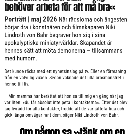
behöver arbeta för att må bra«
Porträtt
| maj 2026
När rädslorna och ångesten
börjar dra i konstnären och filmskaparen Niki
Lindroth von Bahr begraver hon sig i sina
apokalyptiska miniatyrvärldar. Skapandet är
hennes sätt att möta demonerna – tillsammans
med humorn.
Det kunde räcka med ett nyhetsinslag på tv. Eller en förmaning
från en välvillig vuxen. Sedan vaknade det lilla orosmonstret i
henne till liv.
– Min mamma har berättat att hon sa till mig en gång när jag
var liten: »du får absolut inte peta i kontakterna«. Efter det blev
jag livrädd för alla kontakter, trodde att de var jättefarliga och
gick långa omvägar runt dem, säger Niki Lindroth von Bahr.
Om någon sa »tänk om en