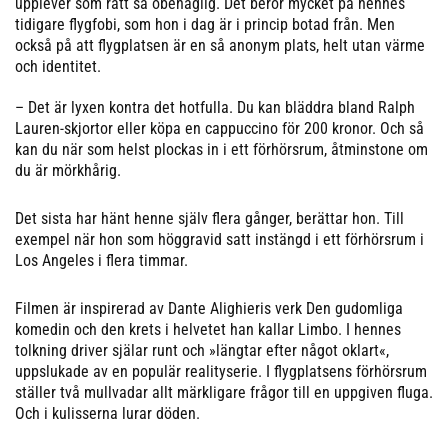
upplever som rätt så obehaglig. Det beror mycket på hennes
tidigare flygfobi, som hon i dag är i princip botad från. Men
också på att flygplatsen är en så anonym plats, helt utan värme
och identitet.
– Det är lyxen kontra det hotfulla. Du kan bläddra bland Ralph
Lauren-skjortor eller köpa en cappuccino för 200 kronor. Och så
kan du när som helst plockas in i ett förhörsrum, åtminstone om
du är mörkhårig.
Det sista har hänt henne själv flera gånger, berättar hon. Till
exempel när hon som höggravid satt instängd i ett förhörsrum i
Los Angeles i flera timmar.
Filmen är inspirerad av Dante Alighieris verk Den gudomliga
komedin och den krets i helvetet han kallar Limbo. I hennes
tolkning driver själar runt och »längtar efter något oklart«,
uppslukade av en populär realityserie. I flygplatsens förhörsrum
ställer två mullvadar allt märkligare frågor till en uppgiven fluga.
Och i kulisserna lurar döden.