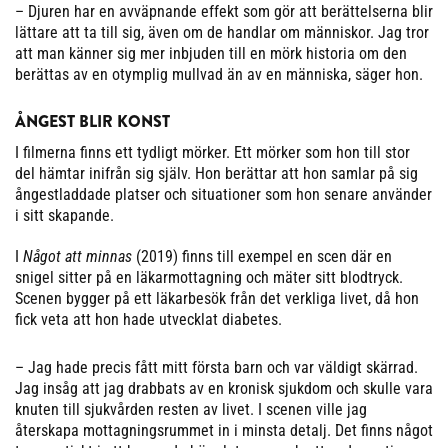
– Djuren har en avväpnande effekt som gör att berättelserna blir
lättare att ta till sig, även om de handlar om människor. Jag tror
att man känner sig mer inbjuden till en mörk historia om den
berättas av en otymplig mullvad än av en människa, säger hon.
ÅNGEST BLIR KONST
I filmerna finns ett tydligt mörker. Ett mörker som hon till stor
del hämtar inifrån sig själv. Hon berättar att hon samlar på sig
ångestladdade platser och situationer som hon senare använder
i sitt skapande.
I
Något att minnas
(2019) finns till exempel en scen där en
snigel sitter på en läkarmottagning och mäter sitt blodtryck.
Scenen bygger på ett läkarbesök från det verkliga livet, då hon
fick veta att hon hade utvecklat diabetes.
– Jag hade precis fått mitt första barn och var väldigt skärrad.
Jag insåg att jag drabbats av en kronisk sjukdom och skulle vara
knuten till sjukvården resten av livet. I scenen ville jag
återskapa mottagningsrummet in i minsta detalj. Det finns något