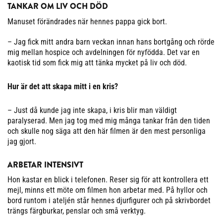
TANKAR OM LIV OCH DÖD
Manuset förändrades när hennes pappa gick bort.
– Jag fick mitt andra barn veckan innan hans bortgång och rörde
mig mellan hospice och avdelningen för nyfödda. Det var en
kaotisk tid som fick mig att tänka mycket på liv och död.
Hur är det att skapa mitt i en kris?
– Just då kunde jag inte skapa, i kris blir man väldigt
paralyserad. Men jag tog med mig många tankar från den tiden
och skulle nog säga att den här filmen är den mest personliga
jag gjort.
ARBETAR INTENSIVT
Hon kastar en blick i telefonen. Reser sig för att kontrollera ett
mejl, minns ett möte om filmen hon arbetar med. På hyllor och
bord runtom i ateljén står hennes djurfigurer och på skrivbordet
trängs färgburkar, penslar och små verktyg.