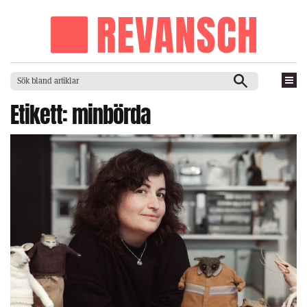
Etikett:
minbörda