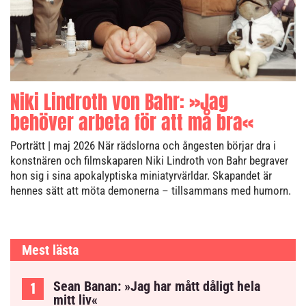
Niki Lindroth von Bahr: »Jag
behöver arbeta för att må bra«
Porträtt
| maj 2026
När rädslorna och ångesten börjar dra i
konstnären och filmskaparen Niki Lindroth von Bahr begraver
hon sig i sina apokalyptiska miniatyrvärldar. Skapandet är
hennes sätt att möta demonerna – tillsammans med humorn.
Mest lästa
Sean Banan: »Jag har mått dåligt hela
mitt liv«