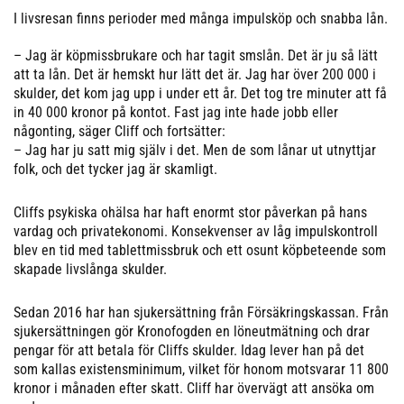
I livsresan finns perioder med många impulsköp och snabba lån.
– Jag är köpmissbrukare och har tagit smslån. Det är ju så lätt
att ta lån. Det är hemskt hur lätt det är. Jag har över 200 000 i
skulder, det kom jag upp i under ett år. Det tog tre minuter att få
in 40 000 kronor på kontot. Fast jag inte hade jobb eller
någonting, säger Cliff och fortsätter:
– Jag har ju satt mig själv i det. Men de som lånar ut utnyttjar
folk, och det tycker jag är skamligt.
Cliffs psykiska ohälsa har haft enormt stor påverkan på hans
vardag och privatekonomi. Konsekvenser av låg impulskontroll
blev en tid med tablettmissbruk och ett osunt köpbeteende som
skapade livslånga skulder.
Sedan 2016 har han sjukersättning från Försäkringskassan. Från
sjukersättningen gör Kronofogden en löneutmätning och drar
pengar för att betala för Cliffs skulder. Idag lever han på det
som kallas existensminimum, vilket för honom motsvarar 11 800
kronor i månaden efter skatt. Cliff har övervägt att ansöka om