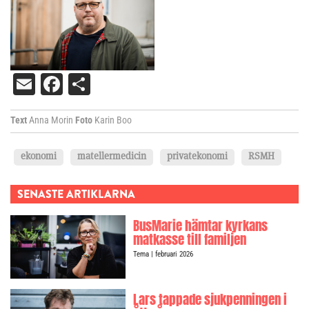
Email
Facebook
Dela
Text
Anna Morin
Foto
Karin Boo
ekonomi
matellermedicin
privatekonomi
RSMH
SENASTE ARTIKLARNA
BusMarie hämtar kyrkans
matkasse till familjen
Tema
| februari 2026
Lars tappade sjukpenningen i