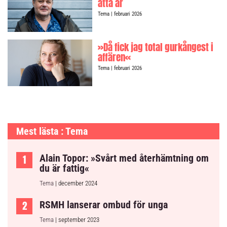
åtta år
Tema
| februari 2026
»Då fick jag total gurkångest i
affären«
Tema
| februari 2026
Mest lästa : Tema
Alain Topor: »Svårt med återhämtning om
du är fattig«
Tema
| december 2024
RSMH lanserar ombud för unga
Tema
| september 2023