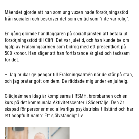
Måendet gjorde att han som ung vuxen hade försörjningsstöd
från socialen och beskriver det som en tid som ”inte var rolig”.
En gång glömde handläggaren på socialtjänsten att betala ut
försörjningsstöd till Cliff. Det var juletid, och han kunde be om
hjälp av Frälsningsarmén som bidrog med ett presentkort på
500 kronor. Han säger att han fortfarande är glad och tacksam
för det.
– Jag brukar ge pengar till Frälsningsarmén när de står på stan,
och jag pratar gott om dem. De räddade mig under en julhelg.
Glädjeämnen idag är kompisarna i RSMH, brorsbarnen och en
kurs på det kommunala Aktivitetscenter i Södertälje. Den är
skapad för personer med allvarliga psykiatriska tillstånd och har
ett hoppfullt namn: Ett självständigt liv.