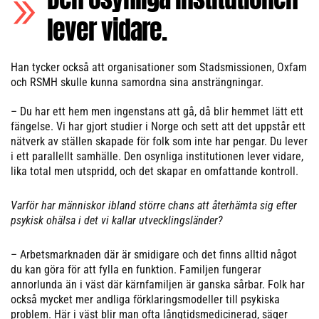
lever vidare.
Han tycker också att organisationer som Stadsmissionen, Oxfam
och RSMH skulle kunna samordna sina ansträngningar.
– Du har ett hem men ingenstans att gå, då blir hemmet lätt ett
fängelse. Vi har gjort studier i Norge och sett att det uppstår ett
nätverk av ställen skapade för folk som inte har pengar. Du lever
i ett parallellt samhälle. Den osynliga institutionen lever vidare,
lika total men utspridd, och det skapar en omfattande kontroll.
Varför har människor ibland större chans att återhämta sig efter
psykisk ohälsa i det vi kallar utvecklingsländer?
– Arbetsmarknaden där är smidigare och det finns alltid något
du kan göra för att fylla en funktion. Familjen fungerar
annorlunda än i väst där kärnfamiljen är ganska sårbar. Folk har
också mycket mer andliga förklaringsmodeller till psykiska
problem. Här i väst blir man ofta långtidsmedicinerad, säger