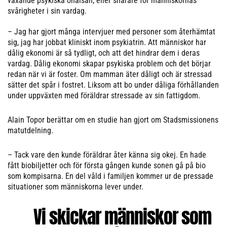
växande psykiska ohälsan; eller snarare för människornas
svårigheter i sin vardag.
– Jag har gjort många intervjuer med personer som återhämtat
sig, jag har jobbat kliniskt inom psykiatrin. Att människor har
dålig ekonomi är så tydligt, och att det hindrar dem i deras
vardag. Dålig ekonomi skapar psykiska problem och det börjar
redan när vi är foster. Om mamman äter dåligt och är stressad
sätter det spår i fostret. Liksom att bo under dåliga förhållanden
under uppväxten med föräldrar stressade av sin fattigdom.
Alain Topor berättar om en studie han gjort om Stadsmissionens
matutdelning.
– Tack vare den kunde föräldrar åter känna sig okej. En hade
fått biobiljetter och för första gången kunde sonen gå på bio
som kompisarna. En del våld i familjen kommer ur de pressade
situationer som människorna lever under.
Vi skickar människor som