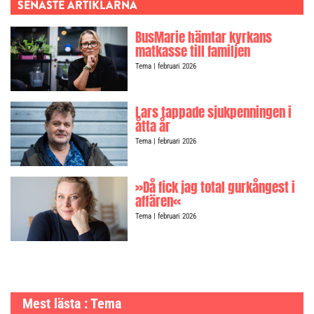
SENASTE ARTIKLARNA
BusMarie hämtar kyrkans
matkasse till familjen
Tema
| februari 2026
Lars tappade sjukpenningen i
åtta år
Tema
| februari 2026
»Då fick jag total gurkångest i
affären«
Tema
| februari 2026
Mest lästa : Tema