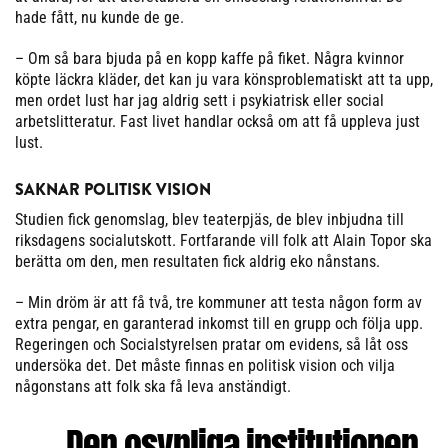
hade fått, nu kunde de ge.
– Om så bara bjuda på en kopp kaffe på fiket. Några kvinnor
köpte läckra kläder, det kan ju vara könsproblematiskt att ta upp,
men ordet lust har jag aldrig sett i psykiatrisk eller social
arbetslitteratur. Fast livet handlar också om att få uppleva just
lust.
SAKNAR POLITISK VISION
Studien fick genomslag, blev teaterpjäs, de blev inbjudna till
riksdagens socialutskott. Fortfarande vill folk att Alain Topor ska
berätta om den, men resultaten fick aldrig eko nånstans.
– Min dröm är att få två, tre kommuner att testa någon form av
extra pengar, en garanterad inkomst till en grupp och följa upp.
Regeringen och Socialstyrelsen pratar om evidens, så låt oss
undersöka det. Det måste finnas en politisk vision och vilja
någonstans att folk ska få leva anständigt.
Den osynliga institutionen