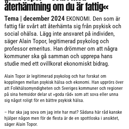
återhämtning om du är fattig«
Tema
| december 2024
EKONOMI. Den som är
fattig får svårt att återhämta sig från psykisk och
social ohälsa. Lägg inte ansvaret på individen,
säger Alain Topor, legitimerad psykolog och
professor emeritus. Han drömmer om att några
kommuner ska gå samman och upprepa hans
studie med ett ovillkorat ekonomiskt bidrag.
Alain Topor är legitimerad psykolog och har forskat om
kopplingen mellan psykisk hälsa och ekonomi. Han upprörs över
att Folkhälsomyndigheten och Sveriges kommuner och regioner
på sina hemsidor delar ut »goda råd« som att sova eller unna
sig något roligt för en bättre psykisk hälsa.
– Hur ska jag sova om jag inte har mat? Sådana här råd kanske
hjälper någon men för de flesta är de en spottloska i ansiktet,
säger Alain Topor.