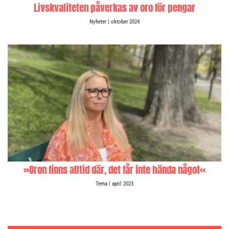
Livskvaliteten påverkas av oro för pengar
Nyheter
| oktober 2024
»Oron finns alltid där, det får inte hända något«
Tema
| april 2023