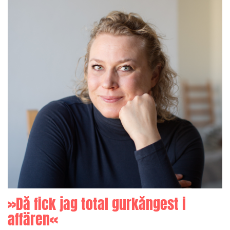
»Då fick jag total gurkångest i
affären«