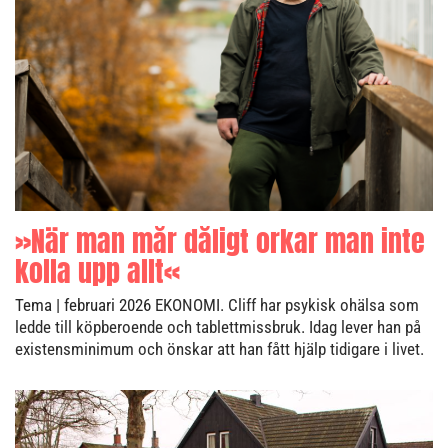
»När man mår dåligt orkar man inte
kolla upp allt«
Tema
| februari 2026
EKONOMI. Cliff har psykisk ohälsa som
ledde till köpberoende och tablettmissbruk. Idag lever han på
existensminimum och önskar att han fått hjälp tidigare i livet.