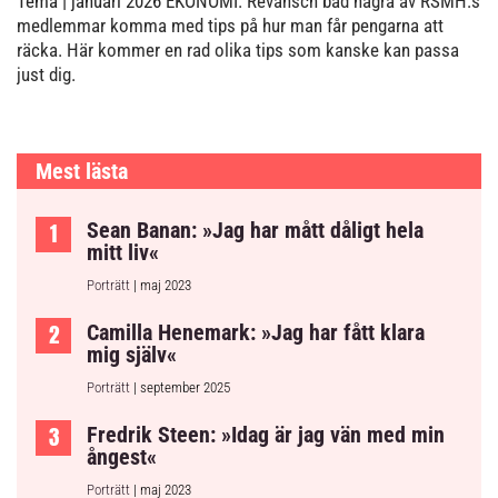
Tema
| januari 2026
EKONOMI. Revansch bad några av RSMH:s
medlemmar komma med tips på hur man får pengarna att
räcka. Här kommer en rad olika tips som kanske kan passa
just dig.
Mest lästa
Sean Banan: »Jag har mått dåligt hela
mitt liv«
Porträtt
| maj 2023
Camilla Henemark: »Jag har fått klara
mig själv«
Porträtt
| september 2025
Fredrik Steen: »Idag är jag vän med min
ångest«
Porträtt
| maj 2023