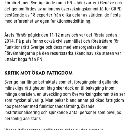
Förhöret med Sverige ägde rum i FN:s högkvarter i Genève och
det genomfördes av unionens övervakningskommitté för CRPD
bestående av 18 experter från olika delar av världen, de flesta
med erfarenhet av egen funktionsnedsättning.
Årets förhör pågick den 11-12 mars och var det första sedan
2014. På plats fanns också civilsamhället och företrädare för
Funktionsrätt Sverige och dess medlemsorganisationer.
Förväntningarna på den resursstarka skandinaviska staten var
uttalat höga från FN.
KRITIK MOT ÖKAD FATTIGDOM
Sverige har länge betraktats som ett föregångsland gällande
mänskliga rättigheter. Idag sker dock en tillbakagång inom
många områden, en utveckling som övervarkningskommittén ser
som mycket allvarlig. Man pekar bland annat på ökad fattigdom
hos personer med funktionsnedsättning, ökande
institutionalisering och sjunkande antal personer som beviljas
personlig assistans.