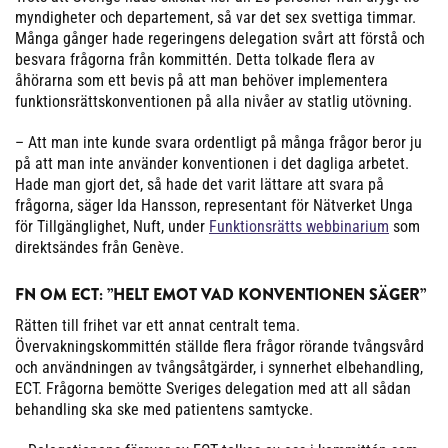
myndigheter och departement, så var det sex svettiga timmar.
Många gånger hade regeringens delegation svårt att förstå och
besvara frågorna från kommittén. Detta tolkade flera av
åhörarna som ett bevis på att man behöver implementera
funktionsrättskonventionen på alla nivåer av statlig utövning.
– Att man inte kunde svara ordentligt på många frågor beror ju
på att man inte använder konventionen i det dagliga arbetet.
Hade man gjort det, så hade det varit lättare att svara på
frågorna, säger Ida Hansson, representant för Nätverket Unga
för Tillgänglighet, Nuft, under
Funktionsrätts webbinarium
som
direktsändes från Genève.
FN OM ECT: ”HELT EMOT VAD KONVENTIONEN SÄGER”
Rätten till frihet var ett annat centralt tema.
Övervakningskommittén ställde flera frågor rörande tvångsvård
och användningen av tvångsåtgärder, i synnerhet elbehandling,
ECT. Frågorna bemötte Sveriges delegation med att all sådan
behandling ska ske med patientens samtycke.