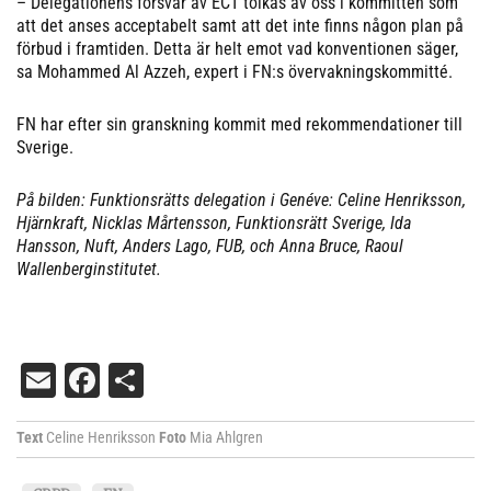
– Delegationens försvar av ECT tolkas av oss i kommittén som
att det anses acceptabelt samt att det inte finns någon plan på
förbud i framtiden. Detta är helt emot vad konventionen säger,
sa Mohammed Al Azzeh, expert i FN:s övervakningskommitté.
FN har efter sin granskning kommit med rekommendationer till
Sverige.
På bilden: Funktionsrätts delegation i Genéve: Celine Henriksson,
Hjärnkraft, Nicklas Mårtensson, Funktionsrätt Sverige, Ida
Hansson, Nuft, Anders Lago, FUB, och Anna Bruce, Raoul
Wallenberginstitutet.
Email
Facebook
Dela
Text
Celine Henriksson
Foto
Mia Ahlgren