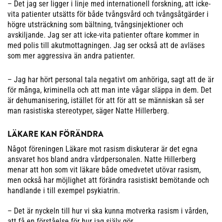
– Det jag ser ligger i linje med internationell forskning, att icke-
vita patienter utsätts för både tvångsvård och tvångsåtgärder i
högre utsträckning som bältning, tvångsinjektioner och
avskiljande. Jag ser att icke-vita patienter oftare kommer in
med polis till akutmottagningen. Jag ser också att de avläses
som mer aggressiva än andra patienter.
– Jag har hört personal tala negativt om anhöriga, sagt att de är
för många, kriminella och att man inte vågar släppa in dem. Det
är dehumanisering, istället för att för att se människan så ser
man rasistiska stereotyper, säger Natte Hillerberg.
LÄKARE KAN FÖRÄNDRA
Något föreningen Läkare mot rasism diskuterar är det egna
ansvaret hos bland andra vårdpersonalen. Natte Hillerberg
menar att hon som vit läkare både omedvetet utövar rasism,
men också har möjlighet att förändra rasistiskt bemötande och
handlande i till exempel psykiatrin.
– Det är nyckeln till hur vi ska kunna motverka rasism i vården,
att få en förståelse för hur jag själv gör.