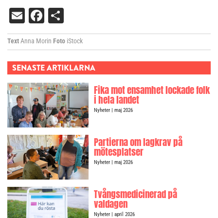
Email
Facebook
Dela
Text
Anna Morin
Foto
iStock
SENASTE ARTIKLARNA
Fika mot ensamhet lockade folk
i hela landet
Nyheter
| maj 2026
Partierna om lagkrav på
mötesplatser
Nyheter
| maj 2026
Tvångsmedicinerad på
valdagen
Nyheter
| april 2026