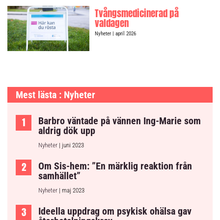
Tvångsmedicinerad på
valdagen
Nyheter
| april 2026
Mest lästa : Nyheter
Barbro väntade på vännen Ing-Marie som
aldrig dök upp
Nyheter
| juni 2023
Om Sis-hem: ”En märklig reaktion från
samhället”
Nyheter
| maj 2023
Ideella uppdrag om psykisk ohälsa gav