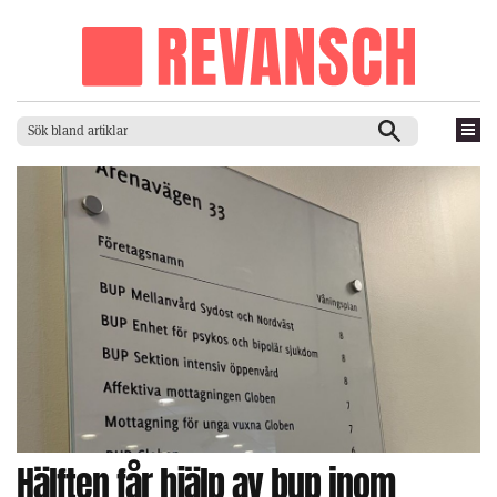
Hälften får hjälp av bup inom