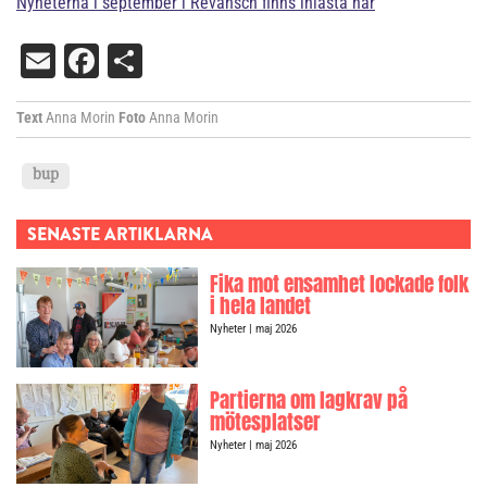
Nyheterna i september i Revansch finns inlästa här
Email
Facebook
Dela
Text
Anna Morin
Foto
Anna Morin
bup
SENASTE ARTIKLARNA
Fika mot ensamhet lockade folk
i hela landet
Nyheter
| maj 2026
Partierna om lagkrav på
mötesplatser
Nyheter
| maj 2026