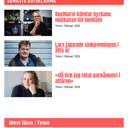
SENASTE ARTIKLARNA
BusMarie hämtar kyrkans
matkasse till familjen
Tema
| februari 2026
Lars tappade sjukpenningen i
åtta år
Tema
| februari 2026
»Då fick jag total gurkångest i
affären«
Tema
| februari 2026
Mest lästa : Tema