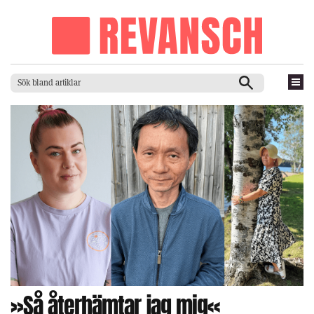
»Så återhämtar jag mig«