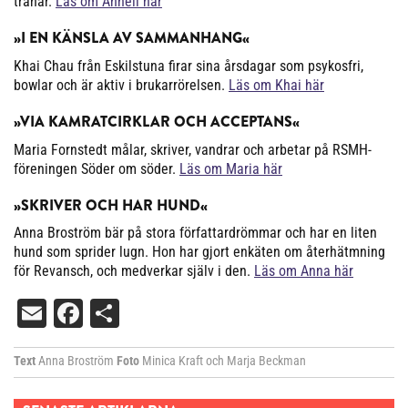
tränar.
Läs om Anneli här
»I EN KÄNSLA AV SAMMANHANG«
Khai Chau från Eskilstuna firar sina årsdagar som psykosfri,
bowlar och är aktiv i brukarrörelsen.
Läs om Khai här
»VIA KAMRATCIRKLAR OCH ACCEPTANS«
Maria Fornstedt målar, skriver, vandrar och arbetar på RSMH-
föreningen Söder om söder.
Läs om Maria här
»SKRIVER OCH HAR HUND«
Anna Broström bär på stora författardrömmar och har en liten
hund som sprider lugn. Hon har gjort enkäten om återhätmning
för Revansch, och medverkar själv i den.
Läs om Anna här
Email
Facebook
Dela
Text
Anna Broström
Foto
Minica Kraft och Marja Beckman