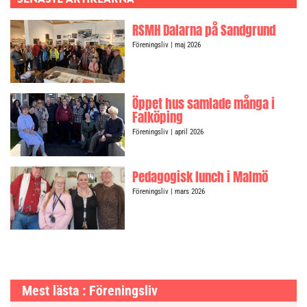
RSMH Dalarna på Sandgrund
Föreningsliv
| maj 2026
Öppet hus samlade många i
Falköping
Föreningsliv
| april 2026
Pedagogisk lunch i Malmö
Föreningsliv
| mars 2026
Mest lästa : Föreningsliv