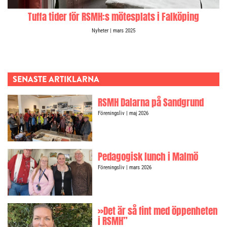
Tuffa tider för RSMH:s mötesplats i Falköping
Nyheter
| mars 2025
SENASTE ARTIKLARNA
RSMH Dalarna på Sandgrund
Föreningsliv
| maj 2026
Pedagogisk lunch i Malmö
Föreningsliv
| mars 2026
»Det är så fint med öppenheten
i RSMH”