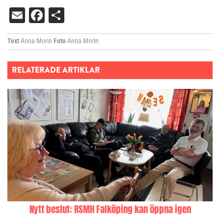
Email
Facebook
Dela
Text
Anna Morin
Foto
Anna Morin
RELATERADE ARTIKLAR
Nytt beslut: RSMH Falköping kan öppna igen