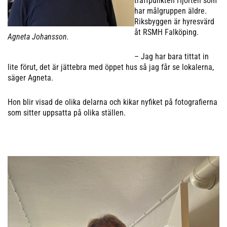
träffpunkten Hjorten som
har målgruppen äldre.
Riksbyggen är hyresvärd
åt RSMH Falköping.
Agneta Johansson.
– Jag har bara tittat in
lite förut, det är jättebra med öppet hus så jag får se lokalerna,
säger Agneta.
Hon blir visad de olika delarna och kikar nyfiket på fotografierna
som sitter uppsatta på olika ställen.