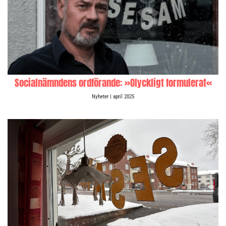
Socialnämndens ordförande: »Olyckligt formulerat«
Nyheter
| april 2025