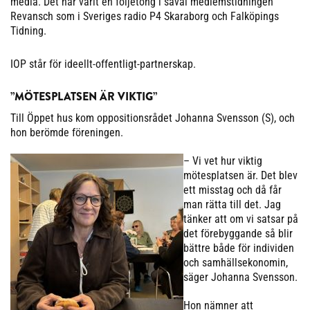
media. Det har varit en följetong i såväl medlemstidningen
Revansch som i Sveriges radio P4 Skaraborg och Falköpings
Tidning.
IOP står för ideellt-offentligt-partnerskap.
”MÖTESPLATSEN ÄR VIKTIG”
Till Öppet hus kom oppositionsrådet Johanna Svensson (S), och
hon berömde föreningen.
– Vi vet hur viktig
mötesplatsen är. Det blev
ett misstag och då får
man rätta till det. Jag
tänker att om vi satsar på
det förebyggande så blir
bättre både för individen
och samhällsekonomin,
säger Johanna Svensson.
Hon nämner att