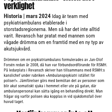
verklighet
Historia
| mars 2024
Idag är team med
psykiatriambulans etablerade i
storstadsregionerna. Men så har det inte alltid
varit. Revansch har pratat med mannen som
vågade drömma om en framtid med en ny typ av
akutsjukvård.
Drömmen om en psykiatriambulans formulerades av Jan-Olof
Forsén redan år 2008, då han var förbundsordförande för RSMH.
På ledarplats i Revansch skriver han tillsammans med RSMH:s
kanslichef under rubriken »Ambulanspsykiatri istället för
poliser!«. Jämförelser görs med bemötan det av personer som
blir akut somatiskt sjuka i hemmet eller ute på gatan, där
ambulanspersonal kan sätta igång en behandling direkt. Man
frågar sig varför polisen ska kopplas in vid sjukdomsfall över
huvud taget.