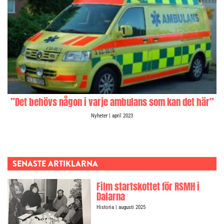
”Det behövs någon i varje ambulans som kan det här”
Nyheter
| april 2023
SENASTE ARTIKLARNA
Film startskottet för RSMH i
Dalarna
Historia
| augusti 2025