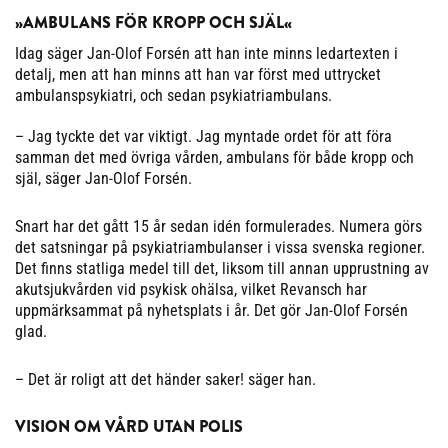
»AMBULANS FÖR KROPP OCH SJÄL«
Idag säger Jan-Olof Forsén att han inte minns ledartexten i
detalj, men att han minns att han var först med uttrycket
ambulanspsykiatri, och sedan psykiatriambulans.
– Jag tyckte det var viktigt. Jag myntade ordet för att föra
samman det med övriga vården, ambulans för både kropp och
själ, säger Jan-Olof Forsén.
Snart har det gått 15 år sedan idén formulerades. Numera görs
det satsningar på psykiatriambulanser i vissa svenska regioner.
Det finns statliga medel till det, liksom till annan upprustning av
akutsjukvården vid psykisk ohälsa, vilket Revansch har
uppmärksammat på nyhetsplats i år. Det gör Jan-Olof Forsén
glad.
– Det är roligt att det händer saker! säger han.
VISION OM VÅRD UTAN POLIS