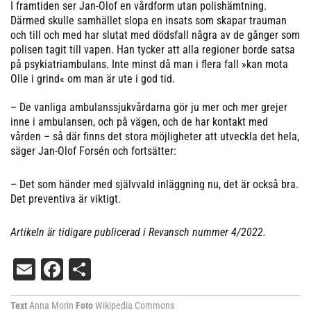
I framtiden ser Jan-Olof en vårdform utan polishämtning.
Därmed skulle samhället slopa en insats som skapar trauman
och till och med har slutat med dödsfall några av de gånger som
polisen tagit till vapen. Han tycker att alla regioner borde satsa
på psykiatriambulans. Inte minst då man i flera fall »kan mota
Olle i grind« om man är ute i god tid.
– De vanliga ambulanssjukvårdarna gör ju mer och mer grejer
inne i ambulansen, och på vägen, och de har kontakt med
vården – så där finns det stora möjligheter att utveckla det hela,
säger Jan-Olof Forsén och fortsätter:
– Det som händer med självvald inläggning nu, det är också bra.
Det preventiva är viktigt.
Artikeln är tidigare publicerad i Revansch nummer 4/2022.
Email
Facebook
Dela
Text
Anna Morin
Foto
Wikipedia Commons