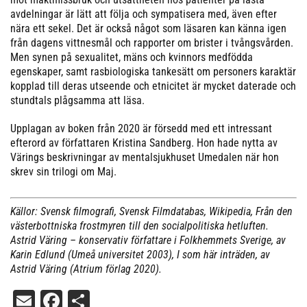
avdelningar är lätt att följa och sympatisera med, även efter
nära ett sekel. Det är också något som läsaren kan känna igen
från dagens vittnesmål och rapporter om brister i tvångsvården.
Men synen på sexualitet, mäns och kvinnors medfödda
egenskaper, samt rasbiologiska tankesätt om personers karaktär
kopplad till deras utseende och etnicitet är mycket daterade och
stundtals plågsamma att läsa.
Upplagan av boken från 2020 är försedd med ett intressant
efterord av författaren Kristina Sandberg. Hon hade nytta av
Värings beskrivningar av mentalsjukhuset Umedalen när hon
skrev sin trilogi om Maj.
Källor: Svensk filmografi, Svensk Filmdatabas, Wikipedia, Från den
västerbottniska frostmyren till den socialpolitiska hetluften.
Astrid Väring – konservativ författare i Folkhemmets Sverige, av
Karin Edlund (Umeå universitet 2003), I som här inträden, av
Astrid Väring (Atrium förlag 2020).
Email
Facebook
Dela