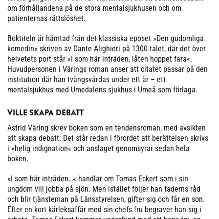
om förhållandena på de stora mentalsjukhusen och om
patienternas rättslöshet.
Boktiteln är hämtad från det klassiska eposet »Den gudomliga
komedin« skriven av Dante Alighieri på 1300-talet, där det över
helvetets port står »I som här inträden, låten hoppet fara«.
Huvudpersonen i Värings roman anser att citatet passar på den
institution där han tvångsvårdas under ett år – ett
mentalsjukhus med Umedalens sjukhus i Umeå som förlaga.
VILLE SKAPA DEBATT
Astrid Väring skrev boken som en tendensroman, med avsikten
att skapa debatt. Det står redan i förordet att berättelsen skrivs
i »helig indignation« och anslaget genomsyrar sedan hela
boken.
»I som här inträden…« handlar om Tomas Eckert som i sin
ungdom vill jobba på sjön. Men istället följer han faderns råd
och blir tjänsteman på Länsstyrelsen, gifter sig och får en son.
Efter en kort kärleksaffär med sin chefs fru begraver han sig i