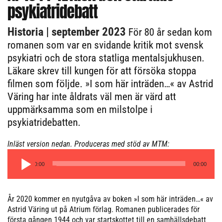
psykiatridebatt
Historia
| september 2023
För 80 år sedan kom
romanen som var en svidande kritik mot svensk
psykiatri och de stora statliga mentalsjukhusen.
Läkare skrev till kungen för att försöka stoppa
filmen som följde. »I som här inträden…« av Astrid
Väring har inte åldrats väl men är värd att
uppmärksamma som en milstolpe i
psykiatridebatten.
Inläst version nedan. Produceras med stöd av MTM:
Ljudspelare
00:00
00:00
År 2020 kommer en nyutgåva av boken »I som här inträden…« av
Astrid Väring ut på Atrium förlag. Romanen publicerades för
första gången 1944 och var startskottet till en samhällsdebatt