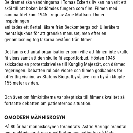
De dramatiska vändningarna i Tomas Eckerts liv kan ha varit ett
skäl till att boken bedömdes fungera som film. Filmen med
samma titel kom 1945 i regi av Arne Mattson. Under
inspelningen
anlitades ett flertal läkare från Beckomberga och Ulleråkers
mentalsjukhus för att granska manuset, men efter en
genomläsning tog läkarna avstånd från filmen.
Det fanns ett antal organisationer som ville att filmen inte skulle
få visas samt att den skulle få exportförbud. Hösten 1945
skickades en protestskrivelse till Kunglig Majestät, och därmed
regeringen. Debatten rullade vidare och filmen godkändes för
offentlig visning av Statens Biografbyrå, även om byrån klippte
155 meter av den.
Och även om filmkritikerna var skeptiska till filmens kvalitet så
fortsatte debatten om patienternas situation.
OMODERN MÄNNISKOSYN
På 80 år har människosynen förändrats. Astrid Värings brandtal
mot maktmissbruk och utsattheten hos patienter på låsta