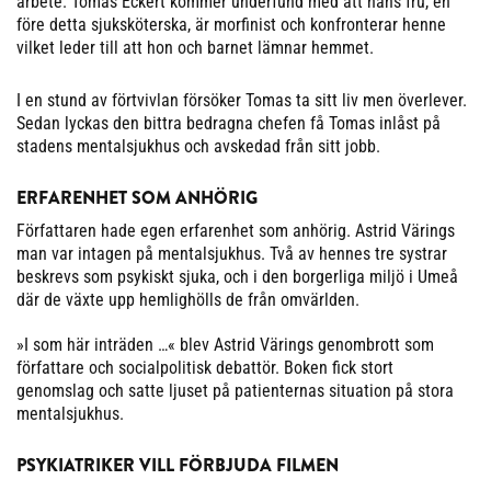
arbete. Tomas Eckert kommer underfund med att hans fru, en
före detta sjuksköterska, är morfinist och konfronterar henne
vilket leder till att hon och barnet lämnar hemmet.
I en stund av förtvivlan försöker Tomas ta sitt liv men överlever.
Sedan lyckas den bittra bedragna chefen få Tomas inlåst på
stadens mentalsjukhus och avskedad från sitt jobb.
ERFARENHET SOM ANHÖRIG
Författaren hade egen erfarenhet som anhörig. Astrid Värings
man var intagen på mentalsjukhus. Två av hennes tre systrar
beskrevs som psykiskt sjuka, och i den borgerliga miljö i Umeå
där de växte upp hemlighölls de från omvärlden.
»I som här inträden …« blev Astrid Värings genombrott som
författare och socialpolitisk debattör. Boken fick stort
genomslag och satte ljuset på patienternas situation på stora
mentalsjukhus.
PSYKIATRIKER VILL FÖRBJUDA FILMEN