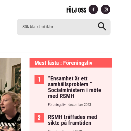
FÖLJ OSS
CH
TILLGÄNGLIG TIDNING
Mest lästa : Föreningsliv
”Ensamhet är ett
samhällsproblem ”
Socialministern i möte
med RSMH
Föreningsliv
| december 2023
RSMH träffades med
sikte på framtiden