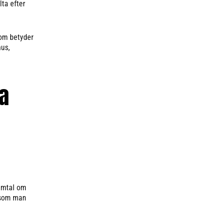
lta efter
som betyder
hus,
ga
samtal om
t som man