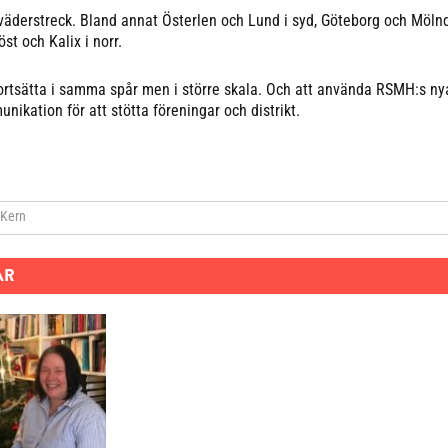
a väderstreck. Bland annat Österlen och Lund i syd, Göteborg och Mölnda
st och Kalix i norr.
fortsätta i samma spår men i större skala. Och att använda RSMH:s n
ikation för att stötta föreningar och distrikt.
ok
 Kern
AR