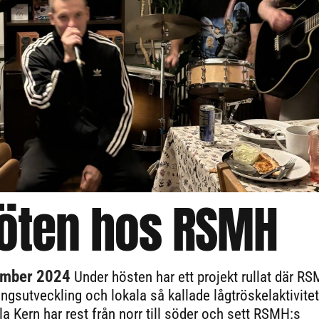
öten hos RSMH
ember 2024
Under hösten har ett projekt rullat där R
ningsutveckling och lokala så kallade lågtröskelaktivitet
la Kern har rest från norr till söder och sett RSMH:s