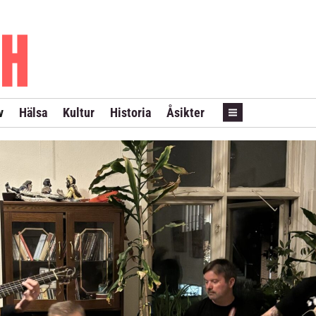
PRENUMERERA
ANNONSERA
LÖPSEDEL REVANS
v
Hälsa
Kultur
Historia
Åsikter