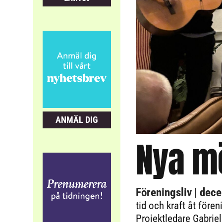
ANMÄL DIG
Nya m
Föreningsliv
| dec
tid och kraft åt före
Projektledare Gabriel