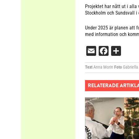
Projektet har nått ut i all
Stockholm och Sundsvall i ö
Under 2025 är planen att 
med information och kommun
Email
Facebo
Dela
Text
Anna Morin
Foto
Gabriella
RELATERADE ARTIKL