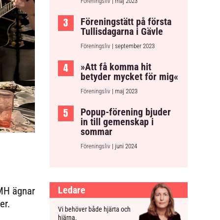
Föreningsliv
| maj 2023
Föreningstätt på första
Tullisdagarna i Gävle
Föreningsliv
| september 2023
»Att få komma hit
betyder mycket för mig«
Föreningsliv
| maj 2023
Popup-förening bjuder
in till gemenskap i
sommar
Föreningsliv
| juni 2024
Ledare
SMH ägnar
er.
Vi behöver både hjärta och
hjärna.