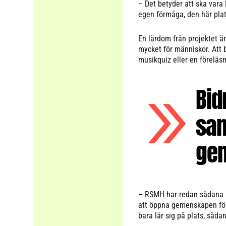
– Det betyder att ska vara 
egen förmåga, den här pla
En lärdom från projektet är
mycket för människor. Att b
musikquiz eller en föreläsn
Bid
sam
gem
– RSMH har redan sådana hä
att öppna gemenskapen för 
bara lär sig på plats, sådan