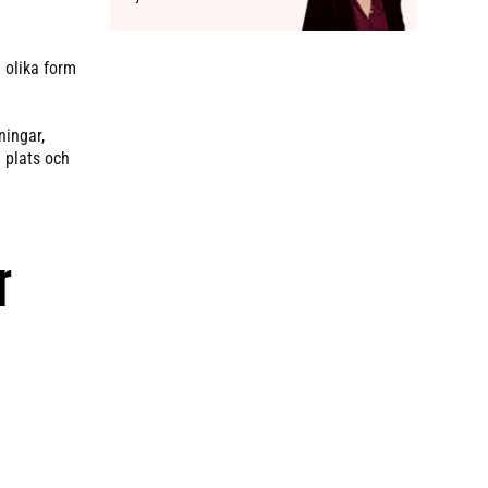
 olika form
ningar,
 plats och
r