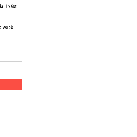
l i väst,
ya webb