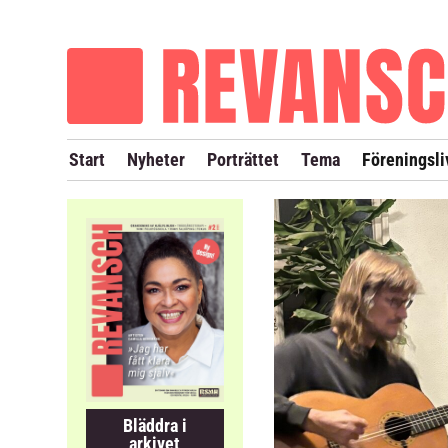
OM REVANSCH
TIDIGARE NUMMER
Start
Nyheter
Porträttet
Tema
Föreningsli
Bläddra i
arkivet