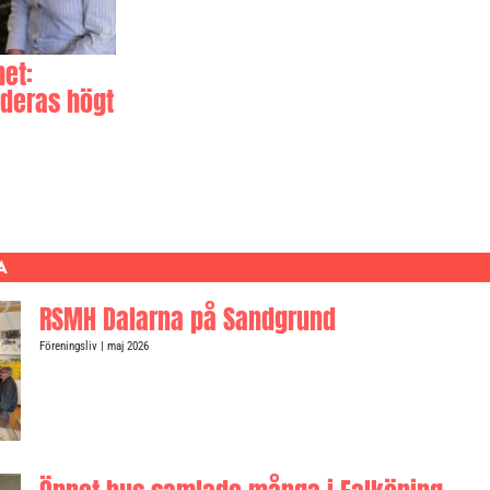
et:
rderas högt
A
RSMH Dalarna på Sandgrund
Föreningsliv
| maj 2026