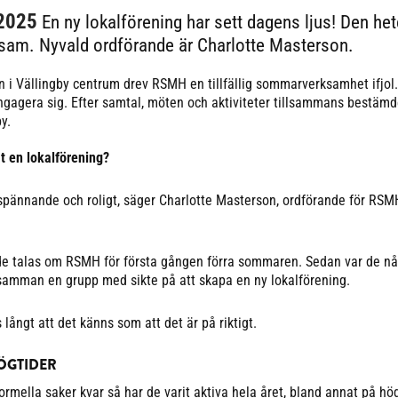
 2025
En ny lokalförening har sett dagens ljus! Den h
nsam. Nyvald ordförande är Charlotte Masterson.
i Vällingby centrum drev RSMH en tillfällig sommarverksamhet ifjol
engagera sig. Efter samtal, möten och aktiviteter tillsammans bestäm
y.
t en lokalförening?
 spännande och roligt, säger Charlotte Masterson, ordförande för RSM
de talas om RSMH för första gången förra sommaren. Sedan var de n
samman en grupp med sikte på att skapa en ny lokalförening.
långt att det känns som att det är på riktigt.
ÖGTIDER
ormella saker kvar så har de varit aktiva hela året, bland annat på hög