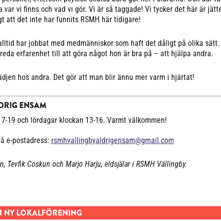
ta var vi finns och vad vi gör. Vi är så taggade! Vi tycker det här är jät
gt att det inte har funnits RSMH här tidigare!
 alltid har jobbat med medmänniskor som haft det dåligt på olika sätt.
eda erfarenhet till att göra något hon är bra på – att hjälpa andra.
ädjen hos andra. Det gör att man blir ännu mer varm i hjärtat!
LDRIG ENSAM
7-19 och lördagar klockan 13-16. Varmt välkommen!
på e-postadress:
rsmhvallingbyaldrigensam@gmail.com
n, Tevfik Coskun och Marjo Harju, eldsjälar i RSMH Vällingby.
EN NY LOKALFÖRENING