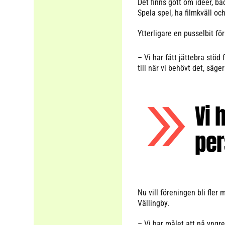
Det finns gott om idéer, bå
Spela spel, ha filmkväll oc
Ytterligare en pusselbit fö
– Vi har fått jättebra stöd 
till när vi behövt det, säge
Vi 
per
Nu vill föreningen bli fle
Vällingby.
– Vi har målet att nå yngre