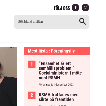
FÖLJ OSS
CH
TILLGÄNGLIG TIDNING
Mest lästa : Föreningsliv
”Ensamhet är ett
samhällsproblem ”
Socialministern i möte
med RSMH
Föreningsliv
| december 2023
RSMH träffades med
sikte på framtiden