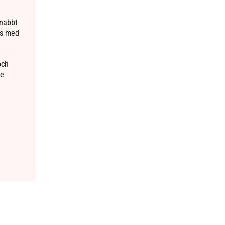
snabbt
ns med
och
de