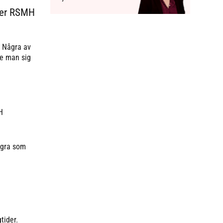
eter RSMH
. Några av
de man sig
H
ågra som
tider.