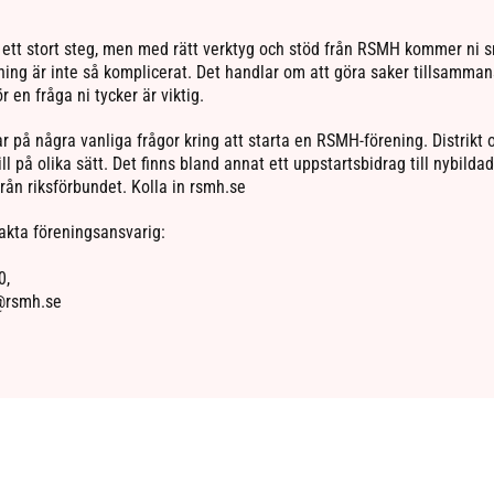
ett stort steg, men med rätt verktyg och stöd från RSMH kommer ni 
ening är inte så komplicerat. Det handlar om att göra saker tillsamma
r en fråga ni tycker är viktig.
r på några vanliga frågor kring att starta en RSMH-förening. Distrikt 
ll på olika sätt. Det finns bland annat ett uppstartsbidrag till nybilda
från riksförbundet. Kolla in rsmh.se
kta föreningsansvarig:
0,
n@rsmh.se
ok