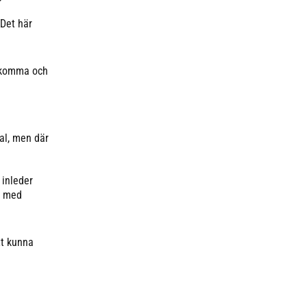
 Det här
a komma och
al, men där
 inleder
g med
tt kunna