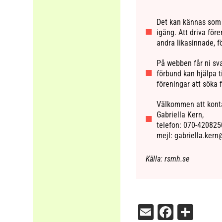
Det kan kännas som 
igång. Att driva för
andra likasinnade, fö
På webben får ni sva
förbund kan hjälpa ti
föreningar att söka 
Välkommen att konta
Gabriella Kern,
telefon: 070-420825
mejl: gabriella.ker
Källa: rsmh.se
Email
Facebo
Dela