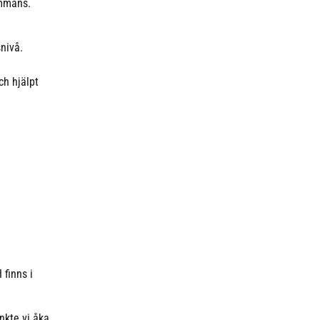
ammans.
nivå.
ch hjälpt
finns i
nkte vi åka