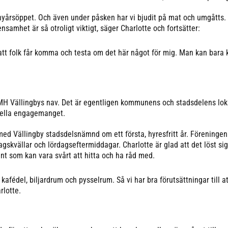
 nyårsöppet. Och även under påsken har vi bjudit på mat och umgåtts.
samhet är så otroligt viktigt, säger Charlotte och fortsätter:
t att folk får komma och testa om det här något för mig. Man kan bar
 Vällingbys nav. Det är egentligen kommunens och stadsdelens lok
eella engagemanget.
med Vällingby stadsdelsnämnd om ett första, hyresfritt år. Föreningen
skvällar och lördagseftermiddagar. Charlotte är glad att det löst si
nt som kan vara svårt att hitta och ha råd med.
afédel, biljardrum och pysselrum. Så vi har bra förutsättningar till a
rlotte.