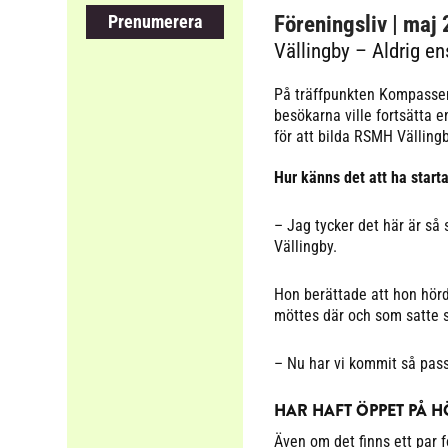
Prenumerera
Föreningsliv
| maj
Vällingby – Aldrig e
På träffpunkten Kompassen 
besökarna ville fortsätta 
för att bilda RSMH Vällingb
Hur känns det att ha starta
– Jag tycker det här är så
Vällingby.
Hon berättade att hon hör
möttes där och som satte 
– Nu har vi kommit så pass 
HAR HAFT ÖPPET PÅ H
Även om det finns ett par f