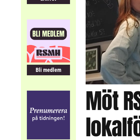
Bli medlem
Möt R
lokalf