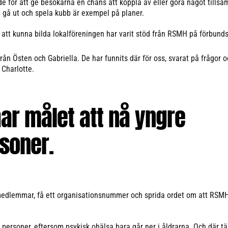
de för att ge besökarna en chans att koppla av eller göra något tills
h gå ut och spela kubb är exempel på planer.
r att kunna bilda lokalföreningen har varit stöd från RSMH på förbunds
från Östen och Gabriella. De har funnits där för oss, svarat på frågor o
r Charlotte.
har målet att nå yngre
soner.
r medlemmar, få ett organisationsnummer och sprida ordet om att RSMH 
 personer, eftersom psykisk ohälsa bara går ner i åldrarna. Och där tä