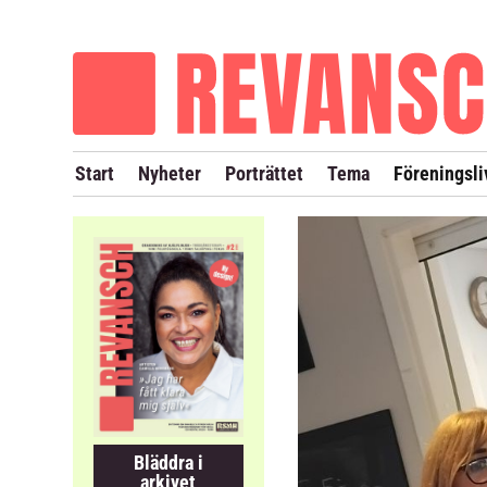
OM REVANSCH
TIDIGARE NUMMER
Start
Nyheter
Porträttet
Tema
Föreningsli
Bläddra i
arkivet