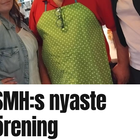
SMH:s nyaste
örening