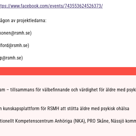
ttps://www.facebook.com/events/743553624526373/
 någon av projektledarna:
.ikonen@rsmh.se)
dford@rsmh.se)
rup@rsmh.se)
am – tillsammans för välbefinnande och värdighet för äldre med psyk
en kunskapsplattform för RSMH att stötta äldre med psykisk ohälsa
ationellt Kompetenscentrum Anhöriga (NKA), PRO Skåne, Nässjö kom