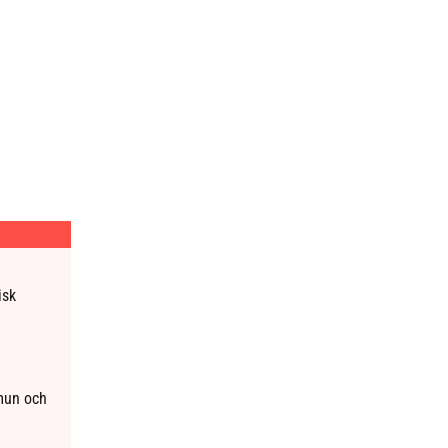
isk
mun och