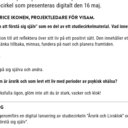
cirkel som presenteras digitalt den 16 maj.
TRICE IKONEN, PROJEKTLEDARE FÖR VISAM.
att förstå sig själv” som en del av ett studiecirkelmaterial. Vad inne
n till att reflektera över sitt liv på ett positivt sätt. Den innehåller et
tänka tillbaka, minnas, fundera på nuet och planera framtiden.
?
på sig själva och andra.
om är årsrik och som levt ett liv med perioder av psykisk ohälsa?
ksfulla ögon, glöm inte att du är stark, vacker och klok!
NG
enomförs en digital lansering av studiecirkeln ”Årsrik och Livsklok” o
rstå sig själv”.