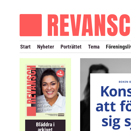
OM REVANSCH
TIDIGARE NUMMER
Start
Nyheter
Porträttet
Tema
Föreningsli
Bläddra i
arkivet