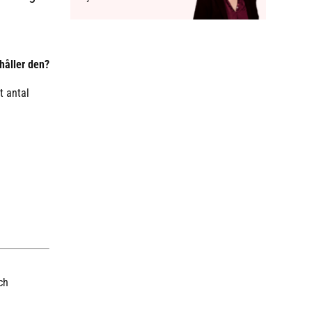
håller den?
t antal
ch