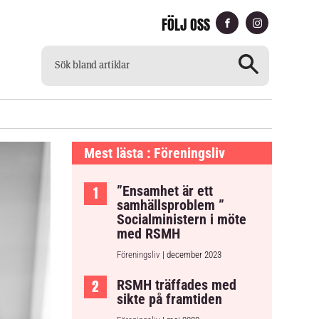
FÖLJ OSS
CH
TILLGÄNGLIG TIDNING
Mest lästa : Föreningsliv
”Ensamhet är ett
samhällsproblem ”
Socialministern i möte
med RSMH
Föreningsliv
| december 2023
RSMH träffades med
sikte på framtiden