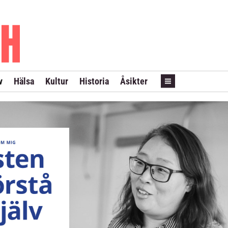
PRENUMERERA
ANNONSERA
LÖPSEDEL REVANS
v
Hälsa
Kultur
Historia
Åsikter