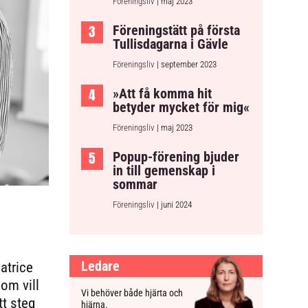
Föreningsliv
| maj 2023
Föreningstätt på första
Tullisdagarna i Gävle
Föreningsliv
| september 2023
»Att få komma hit
betyder mycket för mig«
Föreningsliv
| maj 2023
Popup-förening bjuder
in till gemenskap i
sommar
Föreningsliv
| juni 2024
Ledare
atrice
om vill
Vi behöver både hjärta och
tt steg
hjärna.