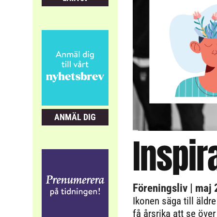
ANMÄL DIG
Inspir
Föreningsliv
| maj
Ikonen säga till äldr
få årsrika att se över