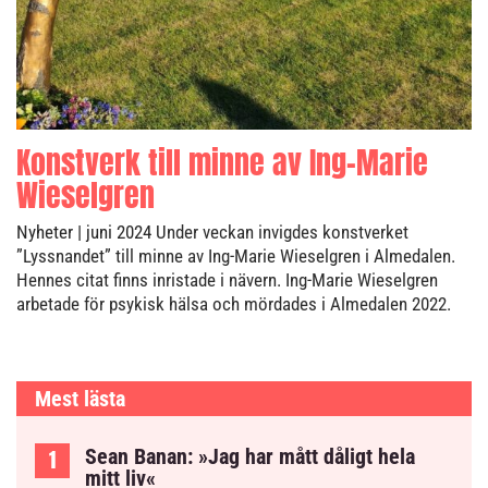
Konstverk till minne av Ing-Marie
Wieselgren
Nyheter
| juni 2024
Under veckan invigdes konstverket
”Lyssnandet” till minne av Ing-Marie Wieselgren i Almedalen.
Hennes citat finns inristade i nävern. Ing-Marie Wieselgren
arbetade för psykisk hälsa och mördades i Almedalen 2022.
Mest lästa
Sean Banan: »Jag har mått dåligt hela
mitt liv«