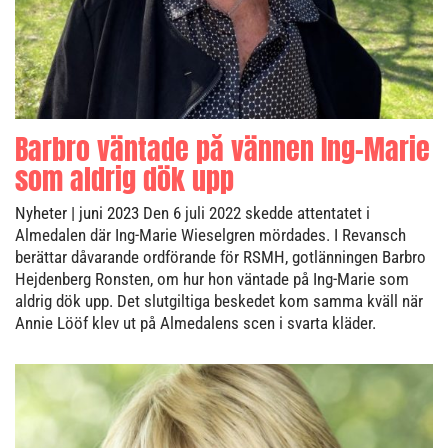
Barbro väntade på vännen Ing-Marie
som aldrig dök upp
Nyheter
| juni 2023
Den 6 juli 2022 skedde attentatet i
Almedalen där Ing-Marie Wieselgren mördades. I Revansch
berättar dåvarande ordförande för RSMH, gotlänningen Barbro
Hejdenberg Ronsten, om hur hon väntade på Ing-Marie som
aldrig dök upp. Det slutgiltiga beskedet kom samma kväll när
Annie Lööf klev ut på Almedalens scen i svarta kläder.