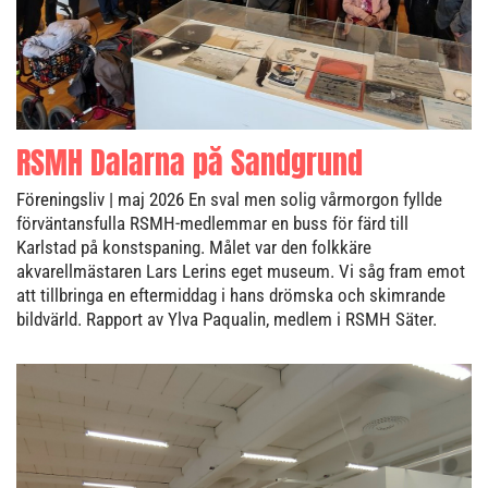
RSMH Dalarna på Sandgrund
Föreningsliv
| maj 2026
En sval men solig vårmorgon fyllde
förväntansfulla RSMH-medlemmar en buss för färd till
Karlstad på konstspaning. Målet var den folkkäre
akvarellmästaren Lars Lerins eget museum. Vi såg fram emot
att tillbringa en eftermiddag i hans drömska och skimrande
bildvärld. Rapport av Ylva Paqualin, medlem i RSMH Säter.