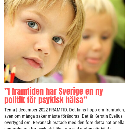
”I framtiden har Sverige en ny
politik för psykisk hälsa”
Tema
| december 2022
FRAMTID. Det finns hopp om framtiden,
även om många saker måste förändras. Det är Kerstin Evelius
övertygad om. Revansch pratade med den före detta nationella
samordnaren för psykisk hälsa om vad staten gör bäst i