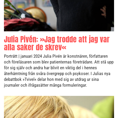
Julia Pivén: »Jag trodde att jag var
alla saker de skrev«
Porträtt
| januari 2024
Julia Pivén är konstnären, författaren
och föreläsaren som blev patienternas företrädare. Att stå upp
för sig själv och andra har blivit en viktig del i hennes
återhämtning från svåra övergrepp och psykoser. I Julias nya
debattbok »Tvivel« delar hon med sig av utdrag ur sina
journaler och ifrågasätter många formuleringar.