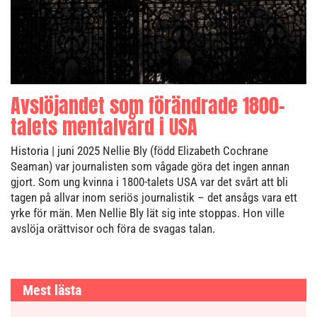
Avslöjandet som förändrade 1800-
talets mentalvård i USA
Historia
| juni 2025
Nellie Bly (född Elizabeth Cochrane
Seaman) var journalisten som vågade göra det ingen annan
gjort. Som ung kvinna i 1800-talets USA var det svårt att bli
tagen på allvar inom seriös journalistik – det ansågs vara ett
yrke för män. Men Nellie Bly lät sig inte stoppas. Hon ville
avslöja orättvisor och föra de svagas talan.
Mest lästa