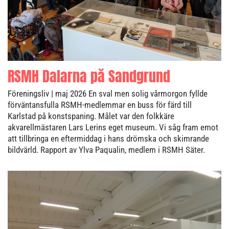
RSMH Dalarna på Sandgrund
Föreningsliv
| maj 2026
En sval men solig vårmorgon fyllde
förväntansfulla RSMH-medlemmar en buss för färd till
Karlstad på konstspaning. Målet var den folkkäre
akvarellmästaren Lars Lerins eget museum. Vi såg fram emot
att tillbringa en eftermiddag i hans drömska och skimrande
bildvärld. Rapport av Ylva Paqualin, medlem i RSMH Säter.