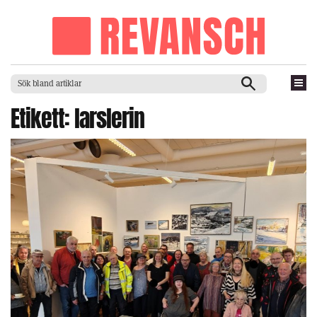
Etikett:
larslerin