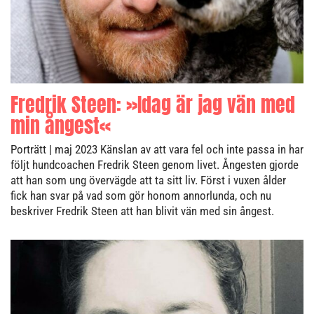
Fredrik Steen: »Idag är jag vän med
min ångest«
Porträtt
| maj 2023
Känslan av att vara fel och inte passa in har
följt hundcoachen Fredrik Steen genom livet. Ångesten gjorde
att han som ung övervägde att ta sitt liv. Först i vuxen ålder
fick han svar på vad som gör honom annorlunda, och nu
beskriver Fredrik Steen att han blivit vän med sin ångest.