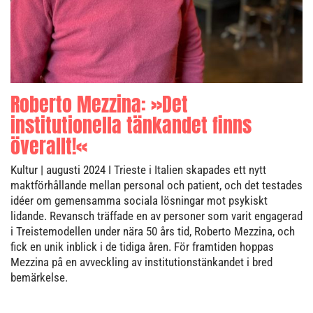
Roberto Mezzina: »Det
institutionella tänkandet finns
överallt!«
Kultur
| augusti 2024
I Trieste i Italien skapades ett nytt
maktförhållande mellan personal och patient, och det testades
idéer om gemensamma sociala lösningar mot psykiskt
lidande. Revansch träffade en av personer som varit engagerad
i Treistemodellen under nära 50 års tid, Roberto Mezzina, och
fick en unik inblick i de tidiga åren. För framtiden hoppas
Mezzina på en avveckling av institutionstänkandet i bred
bemärkelse.