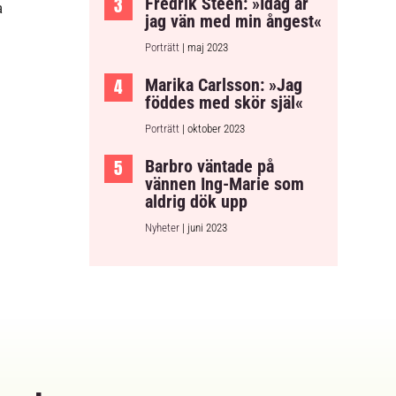
Fredrik Steen: »Idag är
a
jag vän med min ångest«
Porträtt
| maj 2023
Marika Carlsson: »Jag
föddes med skör själ«
Porträtt
| oktober 2023
Barbro väntade på
vännen Ing-Marie som
aldrig dök upp
Nyheter
| juni 2023