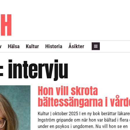
PRENUMERERA
ANNONSERA
LÖPSEDEL REVANS
v
Hälsa
Kultur
Historia
Åsikter
t:
intervju
Hon vill skrota
bältessängarna i vår
Kultur
| oktober 2025
I en ny bok berättar läkar
Ingström gripande om när hon var bältad i flera
under en psykos i ungdomen. Nu vill hon se en