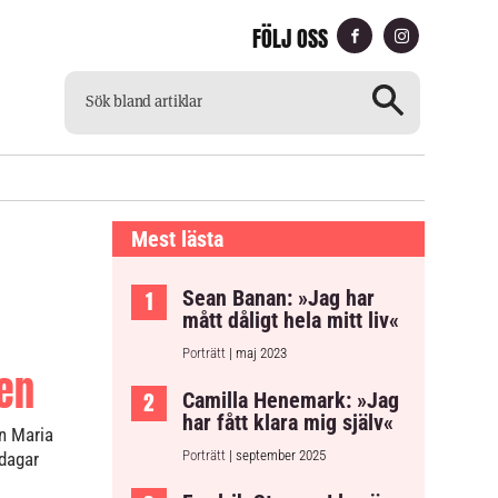
FÖLJ OSS
CH
TILLGÄNGLIG TIDNING
Mest lästa
Sean Banan: »Jag har
mått dåligt hela mitt liv«
Porträtt
| maj 2023
den
Camilla Henemark: »Jag
har fått klara mig själv«
en Maria
Porträtt
| september 2025
 dagar