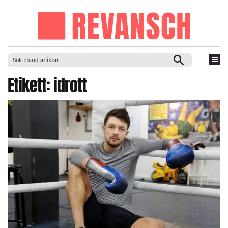
Etikett:
idrott