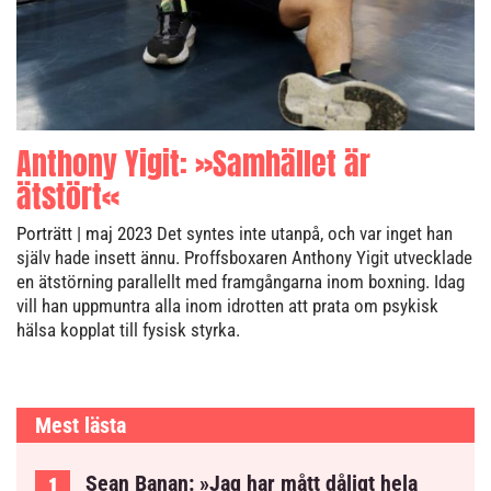
Anthony Yigit: »Samhället är
ätstört«
Porträtt
| maj 2023
Det syntes inte utanpå, och var inget han
själv hade insett ännu. Proffsboxaren Anthony Yigit utvecklade
en ätstörning parallellt med framgångarna inom boxning. Idag
vill han uppmuntra alla inom idrotten att prata om psykisk
hälsa kopplat till fysisk styrka.
Mest lästa
Sean Banan: »Jag har mått dåligt hela